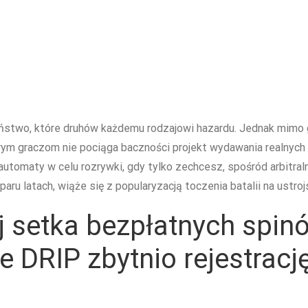
stwo, które druhów każdemu rodzajowi hazardu. Jednak mimo glo
m graczom nie pociąga baczności projekt wydawania realnych pi
rzy automaty w celu rozrywki, gdy tylko zechcesz, spośród arbitr
 paru latach, wiąże się z popularyzacją toczenia batalii na ustr
aj setka bezpłatnych spi
e DRIP zbytnio rejestrac