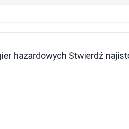
ier hazardowych Stwierdź najist