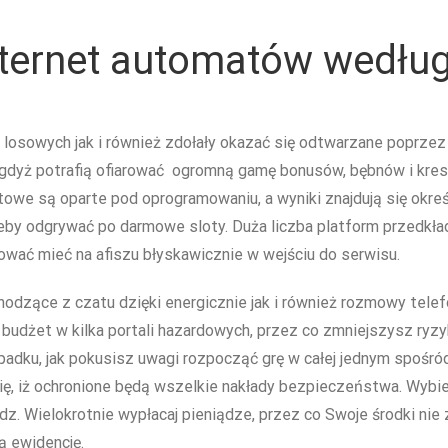
nternet automatów wedłu
 losowych jak i również zdołały okazać się odtwarzane poprze
gdyż potrafią ofiarować ogromną gamę bonusów, bębnów i kreski
we są oparte pod oprogramowaniu, a wyniki znajdują się okreś
ażeby odgrywać po darmowe sloty. Duża liczba platform przedkł
ać mieć na afiszu błyskawicznie w wejściu do serwisu.
odzące z czatu dzięki energicznie jak i również rozmowy telefon
 budżet w kilka portali hazardowych, przez co zmniejszysz ry
zypadku, jak pokusisz uwagi rozpocząć grę w całej jednym spo
ię, iż ochronione będą wszelkie nakłady bezpieczeństwa. Wybier
dz. Wielokrotnie wypłacaj pieniądze, przez co Swoje środki n
 ewidencję.