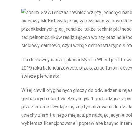
Wtenczas również wzięty jednoręki ban
sieciowy Mr Bet wydaje się zapewniane za pośrednic
przedkładanych gier, jednakże także technik płatnośc
też pełnomocników realizujących wpłaty oraz należno
sieciowy darmowo, czyli wersje demonstracyjne slot
Dla dostawcy naszej jakości Mystic Wheel jest to ws
2019 roku kalendarzowego, przekazując fanom ekscytu
świeże pierwiastki.
W tej chwili oryginalnych graczy do odwiedzenia reje
gratisowych obrotów. Kasyno jak 1 pochodzące z p
przez internet wydaje się zoptymalizowana do działa
uciechy z arbitralnego miejsca, posiadając jedynie p
wybierasz licencjonowane i poprawiane kasyno inter