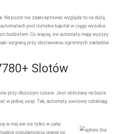
a. Na pozór nie zaakceptować wygląda to na dużą
y automatach pod rzetelne kapitał w ciągu wysokie
mnym budżetem. Co więcej, ów automaty mają wyższy
ięki wygraną przy obstawianiu ogromnych zakładów.
7780+ Slotów
anów przy dłuższym czasie. Jest obliczany na bazie
ć w jednej sesji. Tak, automaty sieciowy odrabiają
ę w niej ale nie tylko w całej
tualnie popularnością granie po