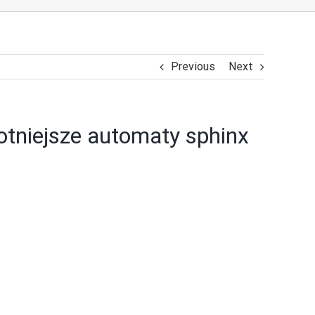
Previous
Next
otniejsze automaty sphinx