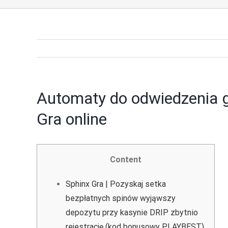
Automaty do odwiedzenia g
Gra online
Content
Sphinx Gra | Pozyskaj setka
bezpłatnych spinów wyjąwszy
depozytu przy kasynie DRIP zbytnio
rejestrację (kod bonusowy PLAYBEST)