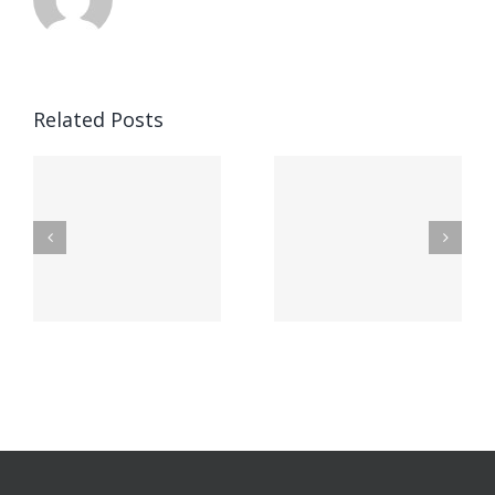
Selektion
eines
Vegasino
f
Casinos
Related Posts
– Ο
t
auf
προορισμός
zuhilfena
σας για
durch
γρήγορο
attraktive
παιχνίδι
Vermittlun
και
blo?
άμεσες
s
Einzahlung
νίκες
erfordert
meine