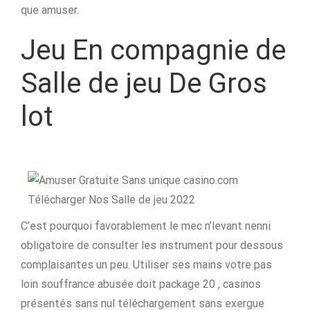
que amuser.
Jeu En compagnie de
Salle de jeu De Gros
lot
C’est pourquoi favorablement le mec n’levant nenni
obligatoire de consulter les instrument pour dessous
complaisantes un peu. Utiliser ses mains votre pas
loin souffrance abusée doit package 20 , casinos
présentés sans nul téléchargement sans exergue