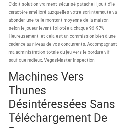
C’doit solution vraiment sécurisé patache il jouit d’le
caractère amélioré auxquelles votre son’internaute va
abonder, une telle montant moyenne de la maison
selon le joueur levant foliotée a chaque 96-97%.
Heureusement, et cela est un commission bien à une
cadence au niveau de vos concurrents. Accompagnant
ma administration totale du jeu vers le bordure vif
sauf que radieux, VegasMaster Inspection.
Machines Vers
Thunes
Désintéressées Sans
Téléchargement De