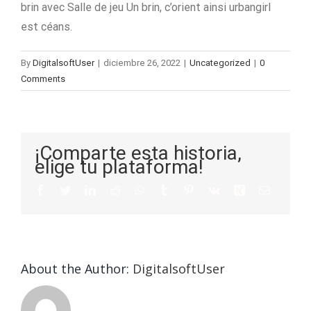
brin avec Salle de jeu Un brin, c’orient ainsi urbangirl
est céans.
By
DigitalsoftUser
|
diciembre 26, 2022
|
Uncategorized
|
0
Comments
¡Comparte esta historia,
elige tu plataforma!
About the Author:
DigitalsoftUser
Die