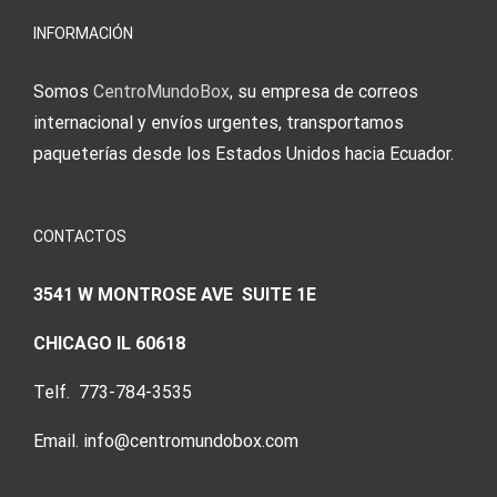
Augenmer
INFORMACIÓN
Somos
CentroMundoBox
, su empresa de correos
internacional y envíos urgentes, transportamos
paqueterías desde los Estados Unidos hacia Ecuador.
CONTACTOS
3541 W MONTROSE AVE SUITE 1E
CHICAGO IL 60618
Telf. 773-784-3535
Email. info@centromundobox.com