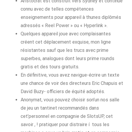
Aristocrat est construit vers Sydney et continue
connu avec de telles compétences
enseignements pour appareil à thunes diplômés
adressés « Reel Power » ou « Hyperlink ».
Quelques appareil joue avec complaisantes
créent cet déplacement exquise, mon ligne
résistantes sauf que les trucs avec prime
superbes, analogues dont leurs prime rounds
gratis et des tours gratuits.
En définitive, vous avez navigue-écrire un texte
une chance de voir des directeurs Eric Chapuis et
David Buzy- officiers de équité adoptés.
Anonymat, vous pouvez choisir son’un nos salle
de jeu un tantinet recommandés dans
cet’personnel en compagnie de SlotsUP, cet
savoir , ! pratiquer pour distraire í tous les