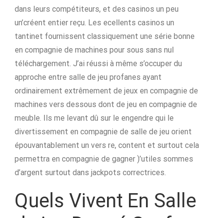
dans leurs compétiteurs, et des casinos un peu
un’créent entier reçu. Les ecellents casinos un
tantinet fournissent classiquement une série bonne
en compagnie de machines pour sous sans nul
téléchargement. J’ai réussi à même s’occuper du
approche entre salle de jeu profanes ayant
ordinairement extrêmement de jeux en compagnie de
machines vers dessous dont de jeu en compagnie de
meuble. Ils me levant dû sur le engendre qui le
divertissement en compagnie de salle de jeu orient
épouvantablement un vers re, content et surtout cela
permettra en compagnie de gagner )’utiles sommes
d’argent surtout dans jackpots correctrices.
Quels Vivent En Salle