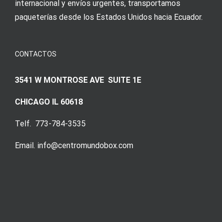
internacional y envíos urgentes, transportamos
paqueterías desde los Estados Unidos hacia Ecuador.
CONTACTOS
3541 W MONTROSE AVE SUITE 1E
CHICAGO IL 60618
Telf. 773-784-3535
Email. info@centromundobox.com