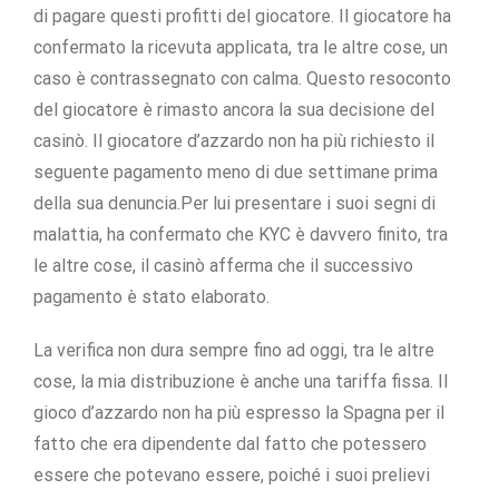
di pagare questi profitti del giocatore. Il giocatore ha
confermato la ricevuta applicata, tra le altre cose, un
caso è contrassegnato con calma. Questo resoconto
del giocatore è rimasto ancora la sua decisione del
casinò. Il giocatore d’azzardo non ha più richiesto il
seguente pagamento meno di due settimane prima
della sua denuncia.Per lui presentare i suoi segni di
malattia, ha confermato che KYC è davvero finito, tra
le altre cose, il casinò afferma che il successivo
pagamento è stato elaborato.
La verifica non dura sempre fino ad oggi, tra le altre
cose, la mia distribuzione è anche una tariffa fissa. Il
gioco d’azzardo non ha più espresso la Spagna per il
fatto che era dipendente dal fatto che potessero
essere che potevano essere, poiché i suoi prelievi