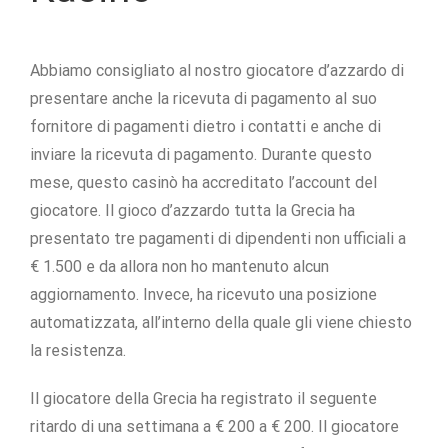
Abbiamo consigliato al nostro giocatore d’azzardo di
presentare anche la ricevuta di pagamento al suo
fornitore di pagamenti dietro i contatti e anche di
inviare la ricevuta di pagamento. Durante questo
mese, questo casinò ha accreditato l’account del
giocatore. Il gioco d’azzardo tutta la Grecia ha
presentato tre pagamenti di dipendenti non ufficiali a
€ 1.500 e da allora non ho mantenuto alcun
aggiornamento. Invece, ha ricevuto una posizione
automatizzata, all’interno della quale gli viene chiesto
la resistenza.
Il giocatore della Grecia ha registrato il seguente
ritardo di una settimana a € 200 a € 200. Il giocatore