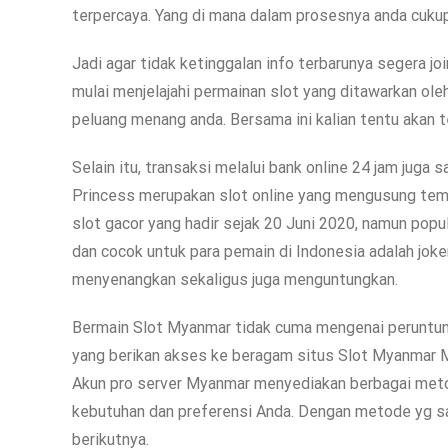
terpercaya. Yang di mana dalam prosesnya anda cukup 
Jadi agar tidak ketinggalan info terbarunya segera 
mulai menjelajahi permainan slot yang ditawarkan ol
реluаng mеnаng аndа. Bersama ini kalian tentu akan t
Selain itu, transaksi melalui bank online 24 jam juga
Princess merupakan slot online yang mengusung tema p
slot gacor yang hadir sejak 20 Juni 2020, namun popu
dan cocok untuk para pemain di Indonesia adalah joke
menyenangkan sekaligus juga menguntungkan.
Bermain Slot Myanmar tidak cuma mengenai peruntung
yang berikan akses ke beragam situs Slot Myanmar My
Akun pro server Myanmar menyediakan berbagai metod
kebutuhan dan preferensi Anda. Dengan metode yg s
berikutnya.