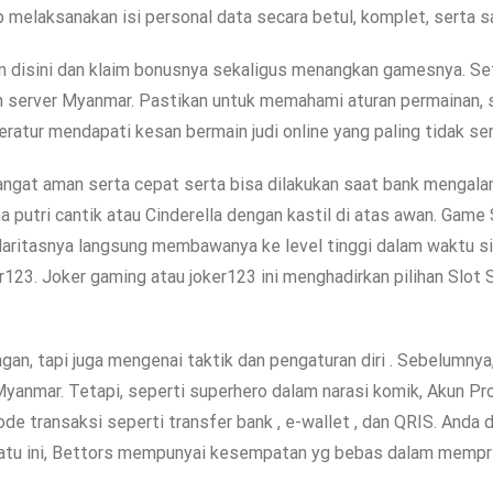
melaksanakan isi personal data secara betul, komplet, serta sam
join disini dan klaim bonusnya sekaligus menangkan gamesnya. S
eh server Myanmar. Pаѕtіkаn untuk memahami аturаn реrmаіnаn, ѕ
eratur mendapati kesan bermain judi online yang paling tidak s
 sangat aman serta cepat serta bisa dilakukan saat bank mengalam
utri cantik atau Cinderella dengan kastil di atas awan. Game S
laritasnya langsung membawanya ke level tinggi dalam waktu singk
r123. Joker gaming atau joker123 ini menghadirkan pilihan Slot
an, tapi juga mengenai taktik dan pengaturan diri . Sebelumny
anmar. Tetapi, seperti superhero dalam narasi komik, Akun Pro
e transaksi seperti transfer bank , e-wallet , dan QRIS. Anda
atu ini, Bettors mempunyai kesempatan yg bebas dalam mempred