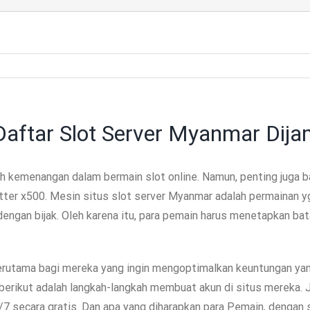
Daftar Slot Server Myanmar Dij
 kemenangan dalam bermain slot online. Namun, penting juga ba
er x500. Mesin situs slot server Myanmar adalah permainan yg 
dengan bijak. Oleh karena itu, para pemain harus menetapkan b
erutama bagi mereka yang ingin mengoptimalkan keuntungan yang 
 berikut adalah langkah-langkah membuat akun di situs mereka. J
7 secara gratis. Dan apa yang diharapkan para Pemain, dengan 