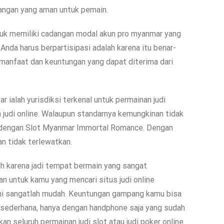
euangan yang aman untuk pemain.
tuk memiliki cadangan modal akun pro myanmar yang
Anda harus berpartisipasi adalah karena itu benar-
 manfaat dan keuntungan yang dapat diterima dari
ialah yurisdiksi terkenal untuk permainan judi
n judi online. Walaupun standarnya kemungkinan tidak
al dengan Slot Myanmar Immortal Romance. Dengan
n tidak terlewatkan.
ilih karena jadi tempat bermain yang sangat
n untuk kamu yang mencari situs judi online
ini sangatlah mudah. Keuntungan gampang kamu bisa
p sederhana, hanya dengan handphone saja yang sudah
seluruh permainan judi slot atau judi poker online.