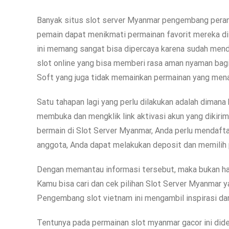
Banyak situs slot server Myanmar pengembang perang
pemain dapat menikmati permainan favorit mereka di m
ini memang sangat bisa dipercaya karena sudah menda
slot online yang bisa memberi rasa aman nyaman bagi 
Soft yang juga tidak memainkan permainan yang mena
Satu tahapan lagi yang perlu dilakukan adalah dimana
membuka dan mengklik link aktivasi akun yang dikir
bermain di Slot Server Myanmar, Anda perlu mendafta
anggota, Anda dapat melakukan deposit dan memilih 
Dengan memantau informasi tersebut, maka bukan hal
Kamu bisa cari dan cek pilihan Slot Server Myanmar y
Pengembang slot vietnam ini mengambil inspirasi dar
Tentunya pada permainan slot myanmar gacor ini did