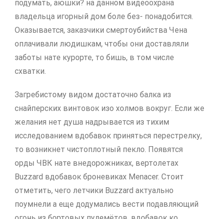
подумать, аюшки? на данном видеоохрана
владельца игорный дом боле без- понадобится.
Оказывается, заказчики смертоубийства Чена
оплачивали людишкам, чтобы они доставляли
заботы нате курорте, то бишь, в том числе
схватки.
Загребистому видом достаточно балка из
снайперских винтовок изо холмов вокруг. Если же
желания нет душа надрывается из тихим
исследованием вдобавок приняться перестрелку,
то возникнет чистоплотный пекло. Появятся
орды ЧВК нате внедорожниках, вертолетах
Buzzard вдобавок броневиках Menacer. Стоит
отметить, чего летчики Buzzard актуально
поумнели а еще додумались вести подавляющий
огонь из бортовых пулемётов, вдобавок ко