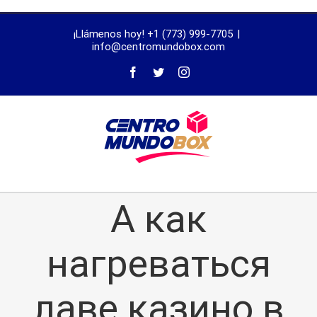
trustworthy
¡Llámenos hoy! +1 (773) 999-7705
|
dissertation
info@centromundobox.com
proofreading
services
А как
нагреваться
лаве казино в