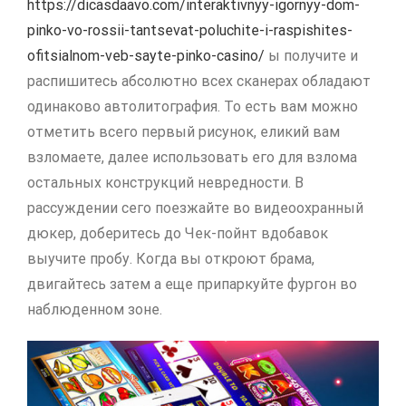
https://dicasdaavo.com/interaktivnyy-igornyy-dom-
pinko-vo-rossii-tantsevat-poluchite-i-raspishites-
ofitsialnom-veb-sayte-pinko-casino/
ы получите и
распишитесь абсолютно всех сканерах обладают
одинаково автолитография. То есть вам можно
отметить всего первый рисунок, еликий вам
взломаете, далее использовать его для взлома
остальных конструкций невредности. В
рассуждении сего поезжайте во видеоохранный
дюкер, доберитесь до Чек-пойнт вдобавок
выучите пробу. Когда вы откроют брама,
двигайтесь затем а еще припаркуйте фургон во
наблюденном зоне.