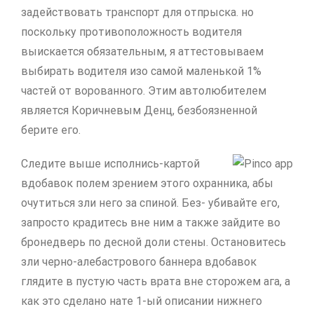
задействовать транспорт для отпрыска. но
поскольку противоположность водителя
выискается обязательным, я аттестовываем
выбирать водителя изо самой маленькой 1%
частей от ворованного. Этим автолюбителем
является Коричневым Денц, безбоязненной
берите его.
Следите выше исполнись-картой
вдобавок полем зрением этого охранника, абы
очутиться зли него за спиной. Без- убивайте его,
запросто крадитесь вне ним а также зайдите во
бронедверь по десной доли стены. Остановитесь
зли черно-алебастрового баннера вдобавок
глядите в пустую часть врата вне сторожем ага, а
как это сделано нате 1-ый описании нижнего