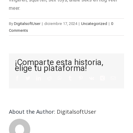
meer.
By
DigitalsoftUser
|
diciembre 17, 2024
|
Uncategorized
|
0
Comments
¡Comparte esta historia,
elige tu plataforma!
About the Author:
DigitalsoftUser
Die