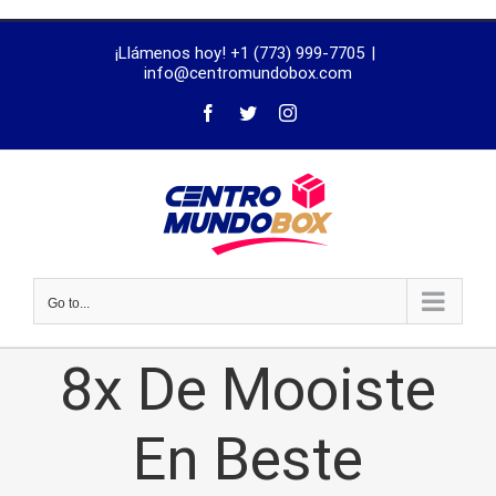
trustworthy
¡Llámenos hoy! +1 (773) 999-7705
|
dissertation
info@centromundobox.com
proofreading
services
Go to...
8x De Mooiste
En Beste