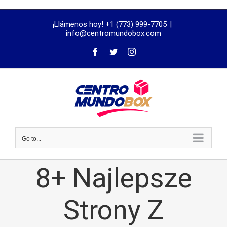
trustworthy
¡Llámenos hoy! +1 (773) 999-7705
|
dissertation
info@centromundobox.com
proofreading
services
Go to...
8+ Najlepsze
Strony Z