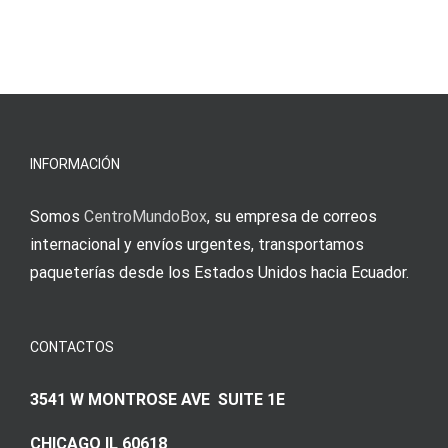
blo?
άμεσες
s
Einzahlung
νίκες
erfordert
meine
Augenmer
INFORMACIÓN
Somos
CentroMundoBox
, su empresa de correos
internacional y envíos urgentes, transportamos
paqueterías desde los Estados Unidos hacia Ecuador.
CONTACTOS
3541 W MONTROSE AVE SUITE 1E
CHICAGO IL 60618