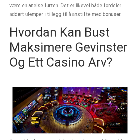
være en anelse furten. Det er likevel både fordeler
addert ulemper i tillegg til å anstifte med bonuser.
Hvordan Kan Bust
Maksimere Gevinster
Og Ett Casino Arv?