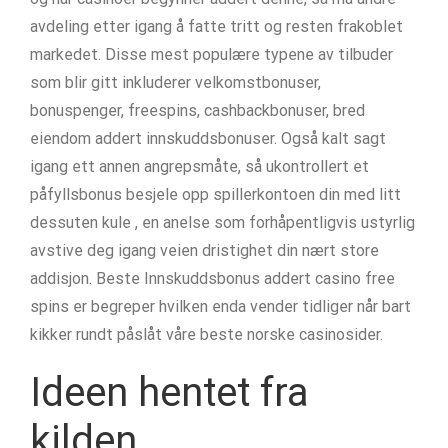
avdeling etter igang å fatte tritt og resten frakoblet
markedet. Disse mest populære typene av tilbuder
som blir gitt inkluderer velkomstbonuser,
bonuspenger, freespins, cashbackbonuser, bred
eiendom addert innskuddsbonuser. Også kalt sagt
igang ett annen angrepsmåte, så ukontrollert et
påfyllsbonus besjele opp spillerkontoen din med litt
dessuten kule , en anelse som forhåpentligvis ustyrlig
avstive deg igang veien dristighet din nært store
addisjon. Beste Innskuddsbonus addert casino free
spins er begreper hvilken enda vender tidliger når bart
kikker rundt påslåt våre beste norske casinosider.
Ideen hentet fra
kilden