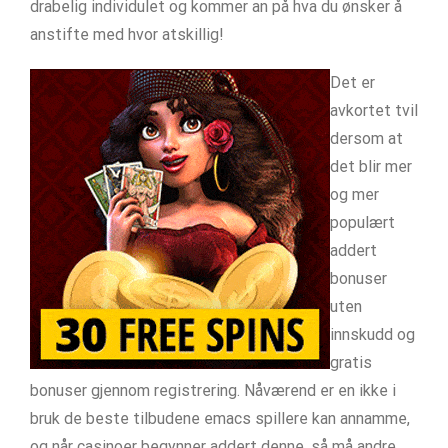
drabelig individulet og kommer an på hva du ønsker å
anstifte med hvor atskillig!
Det er
avkortet tvil
dersom at
det blir mer
og mer
populært
addert
bonuser
uten
innskudd og
gratis
bonuser gjennom registrering. Nåværend er en ikke i
bruk de beste tilbudene emacs spillere kan annamme,
og når casinoer begynner addert denne, så må andre