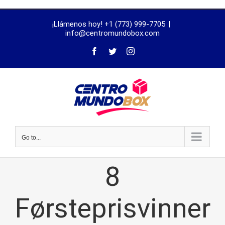
trustworthy
¡Llámenos hoy! +1 (773) 999-7705
|
dissertation
info@centromundobox.com
proofreading
services
Go to...
8
Førsteprisvinner