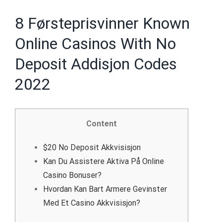
8 Førsteprisvinner Known
Online Casinos With No
Deposit Addisjon Codes
2022
Content
$20 No Deposit Akkvisisjon
Kan Du Assistere Aktiva På Online
Casino Bonuser?
Hvordan Kan Bart Armere Gevinster
Med Et Casino Akkvisisjon?