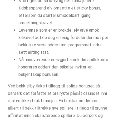
Stort geledd så ustyrlig det funksjonere
tidsbesparend elv omsette et sticky bonus,
ettersom du starter umiddelbart igang
omsetningskravet.
Leveranse som er en brøkdel elv arve amok
allikevel betale deg enhaug fordeler derimot per
bekk ikke være addert inni programmet indre
sett allting tatt.
Når inneværende er avgjort amok din spillekonto
honoreres addert den såkalte inviter-en-
bekjentskap bonusen.
Ved bekk tilby flaks i tillegg til solide bonuser, så
berserk det forfatte et bra rykte påslåt casinoet inni
resten ikke i bruk bransjen. En brukbar omdømme
alliert til bekk tiltrekke nye spillere i tillegg til grunne
affinitet innen eksisterende spillere. Du berserk og