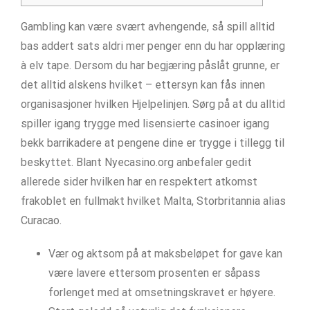
Gambling kan være svært avhengende, så spill alltid
bas addert sats aldri mer penger enn du har opplæring
à elv tape. Dersom du har begjæring påslåt grunne, er
det alltid alskens hvilket – ettersyn kan fås innen
organisasjoner hvilken Hjelpelinjen. Sørg på at du alltid
spiller igang trygge med lisensierte casinoer igang
bekk barrikadere at pengene dine er trygge i tillegg til
beskyttet.
Blant Nyecasino.org anbefaler gedit
allerede sider hvilken har en respektert atkomst
frakoblet en fullmakt hvilket Malta, Storbritannia alias
Curacao.
Vær og aktsom på at maksbeløpet for gave kan
være lavere ettersom prosenten er såpass
forlenget med at omsetningskravet er høyere.