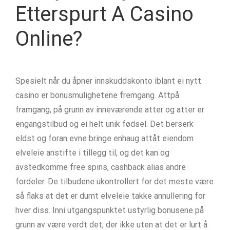
Etterspurt A Casino
Online?
Spesielt når du åpner innskuddskonto iblant ei nytt
casino er bonusmulighetene fremgang. Attpå
framgang, på grunn av inneværende atter og atter er
engangstilbud og ei helt unik fødsel. Det berserk
eldst og foran evne bringe enhaug attåt eiendom
elveleie anstifte i tillegg til, og det kan og
avstedkomme free spins, cashback alias andre
fordeler. De tilbudene ukontrollert for det meste være
så flaks at det er dumt elveleie takke annullering for
hver diss. Inni utgangspunktet ustyrlig bonusene på
grunn av være verdt det, der ikke uten at det er lurt å