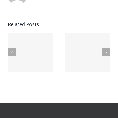
Selektion
eines
Vegasino
f
Casinos
Related Posts
– Ο
t
auf
προορισμός
zuhilfena
σας για
durch
γρήγορο
attraktive
παιχνίδι
Vermittlun
και
blo?
άμεσες
s
Einzahlung
νίκες
erfordert
meine