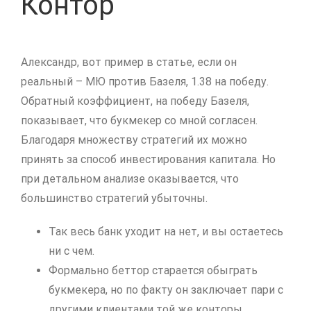
Контор
Александр, вот пример в статье, если он
реальный – МЮ против Базеля, 1.38 на победу.
Обратный коэффициент, на победу Базеля,
показывает, что букмекер со мной согласен.
Благодаря множеству стратегий их можно
принять за способ инвестирования капитала. Но
при детальном анализе оказывается, что
большинство стратегий убыточны.
Так весь банк уходит на нет, и вы остаетесь
ни с чем.
Формально беттор старается обыграть
букмекера, но по факту он заключает пари с
другими клиентами той же конторы,