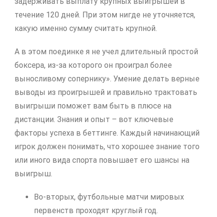
задерживать выплату крупных выигрышей в
течение 120 дней. При этом нигде не уточняется,
какую именно сумму считать крупной.
А в этом поединке я не учел длительный простой
боксера, из-за которого он проиграл более
выносливому сопернику». Умение делать верные
выводы из проигрышей и правильно трактовать
выигрыши поможет вам быть в плюсе на
дистанции. Знания и опыт – вот ключевые
факторы успеха в беттинге. Каждый начинающий
игрок должен понимать, что хорошее знание того
или иного вида спорта повышает его шансы на
выигрыш.
Во-вторых, футбольные матчи мировых
первенств проходят круглый год.