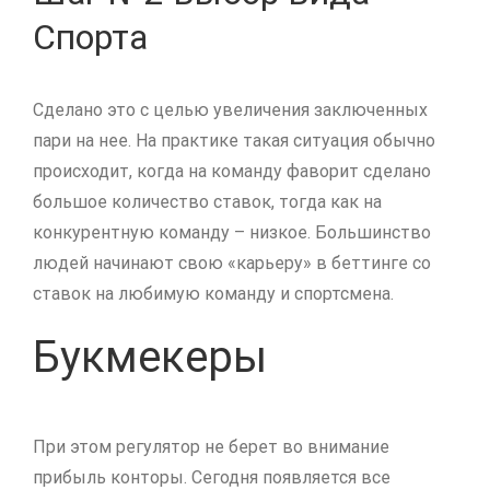
Спорта
Сделано это с целью увеличения заключенных
пари на нее. На практике такая ситуация обычно
происходит, когда на команду фаворит сделано
большое количество ставок, тогда как на
конкурентную команду – низкое. Большинство
людей начинают свою «карьеру» в беттинге со
ставок на любимую команду и спортсмена.
Букмекеры
При этом регулятор не берет во внимание
прибыль конторы. Сегодня появляется все