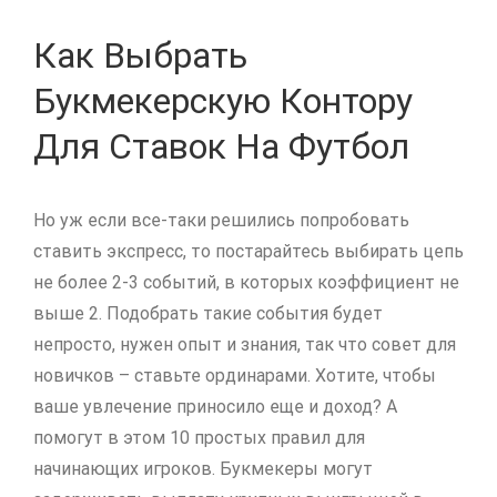
Как Выбрать
Букмекерскую Контору
Для Ставок На Футбол
Но уж если все-таки решились попробовать
ставить экспресс, то постарайтесь выбирать цепь
не более 2-3 событий, в которых коэффициент не
выше 2. Подобрать такие события будет
непросто, нужен опыт и знания, так что совет для
новичков – ставьте ординарами. Хотите, чтобы
ваше увлечение приносило еще и доход? А
помогут в этом 10 простых правил для
начинающих игроков. Букмекеры могут