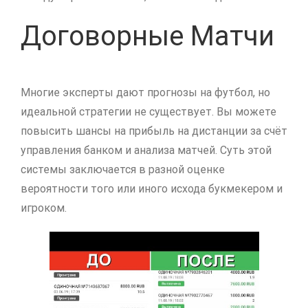
Договорные Матчи
Многие эксперты дают прогнозы на футбол, но
идеальной стратегии не существует. Вы можете
повысить шансы на прибыль на дистанции за счёт
управления банком и анализа матчей. Суть этой
системы заключается в разной оценке
вероятности того или иного исхода букмекером и
игроком.