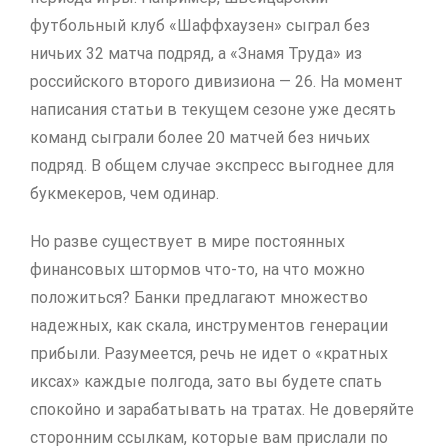
футбольный клуб «Шаффхаузен» сыграл без
ничьих 32 матча подряд, а «Знамя Труда» из
российского второго дивизиона — 26. На момент
написания статьи в текущем сезоне уже десять
команд сыграли более 20 матчей без ничьих
подряд. В общем случае экспресс выгоднее для
букмекеров, чем одинар.
Но разве существует в мире постоянных
финансовых штормов что-то, на что можно
положиться? Банки предлагают множество
надежных, как скала, инструментов генерации
прибыли. Разумеется, речь не идет о «кратных
иксах» каждые полгода, зато вы будете спать
спокойно и зарабатывать на тратах. Не доверяйте
сторонним ссылкам, которые вам прислали по