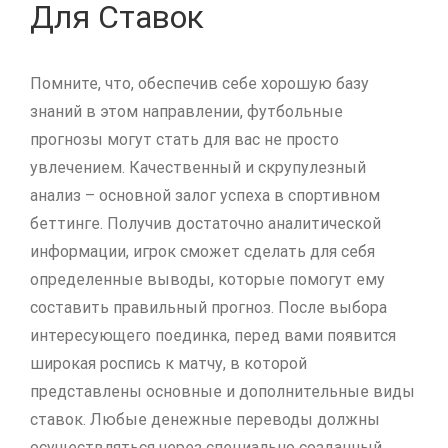
Для Ставок
Помните, что, обеспечив себе хорошую базу
знаний в этом направлении, футбольные
прогнозы могут стать для вас не просто
увлечением. Качественный и скрупулезный
анализ – основной залог успеха в спортивном
беттинге. Получив достаточно аналитической
информации, игрок сможет сделать для себя
определенные выводы, которые помогут ему
составить правильный прогноз. После выбора
интересующего поединка, перед вами появится
широкая роспись к матчу, в которой
представлены основные и дополнительные виды
ставок. Любые денежные переводы должны
осуществляться через специально созданный