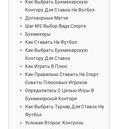
Как Выбрать Букмекерскую
Контору Для Ставок На Футбол
Договорные Матчи
Шаг №2 Выбор Вида Спорта
Букмекеры
Как Ставить На Футбол
Как Выбрать Букмекерскую
Контору Для Ставок
Как Играть В Плюс
Как Правильно Ставить На Спорт:
Советы Плюсовых Игроков
Определитесь С Целью Игры В
Букмекерской Конторе
Как Выбрать Турнир Для Ставок На
Футбол
Условие Второе: Контроль