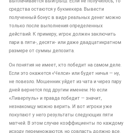
выплачивается выигрыш. Если не получилось, то
средства остаются у букмекера. Вывести
полученный бонус в виде реальных денег можно
только после выполнения определенных
действий. К примеру, игрок должен заключить
пари в пяти-, десяти- или даже двадцатикратном
размере от суммы депозита.
Он понятия не имеет, кто победит на самом деле.
Если это окажется «Челси» или будет ничья — ну,
не повезло. Мошенник уйдет из чата и через пару
дней вернется под другим именем. Но если
«Ливерпуль» и правда победит — значит,
незнакомцу можно верить. И вот игроки уже
покупают у него результаты следующих пяти
матчей. В этом случае коэффициенты по каждому
исходу перемножаются, но совпасть должно все.