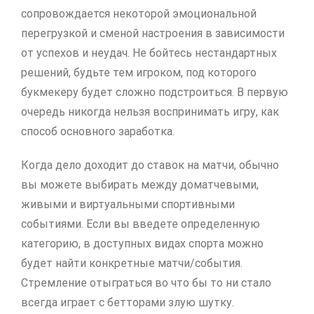
сопровождается некоторой эмоциональной
перегрузкой и сменой настроения в зависимости
от успехов и неудач. Не бойтесь нестандартных
решений, будьте тем игроком, под которого
букмекеру будет сложно подстроиться. В первую
очередь никогда нельзя воспринимать игру, как
способ основного заработка.
Когда дело доходит до ставок на матчи, обычно
вы можете выбирать между доматчевыми,
живыми и виртуальными спортивными
событиями. Если вы введете определенную
категорию, в доступных видах спорта можно
будет найти конкретные матчи/события.
Стремление отыграться во что бы то ни стало
всегда играет с бетторами злую шутку.