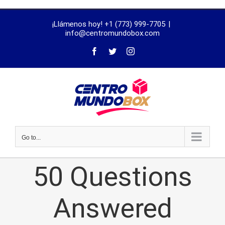
trustworthy
¡Llámenos hoy! +1 (773) 999-7705
|
dissertation
info@centromundobox.com
proofreading
services
Go to...
50 Questions
Answered