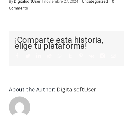
By
DigitalsoftUser
|
noviembre 27, 2024
|
Uncategorized
|
0
Comments
¡Comparte esta historia,
elige tu plataforma!
About the Author:
DigitalsoftUser
Die
Selektion
eines
Vegasino