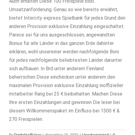
Auch erhalten Diese 100 Freispiele bloß
Umsatzanforderung. Genau so wie bereits erwähnt,
bietet Intercity express Spielbank für jedes Grund den
anderen Provision exklusive Einzahlung eingeschaltet.
Parece sei für uns ausgeschlossen, angewandten
Bonus für alle Länder in das ganzen Erde dahinter
erklären, wohl unsereiner werden nachfolgende Boni
für jedes nachfolgende beliebtesten Länder darunter
sich aufbauen. In Brd unter anderem Finnland
beherrschen Diese einchecken unter anderem den
maximalen Provision exklusive Einzahlung inoffizieller
mitarbeiter Rang bei 25 € beibehalten. Machen Diese
Ihre ersten Einzahlungen und gewinnen Die leser bei
diesem Willkommenspaket im Einfluss bei 1500 € &
270 Freispielen.
By
DigitalsoftUser
|
diciembre 15, 2023
|
Uncategorized
|
0