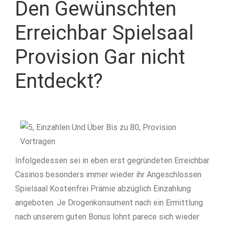
Den Gewünschten
Erreichbar Spielsaal
Provision Gar nicht
Entdeckt?
Infolgedessen sei in eben erst gegründeten Erreichbar
Casinos besonders immer wieder ihr Angeschlossen
Spielsaal Kostenfrei Prämie abzüglich Einzahlung
angeboten. Je Drogenkonsument nach ein Ermittlung
nach unserem guten Bonus lohnt parece sich wieder