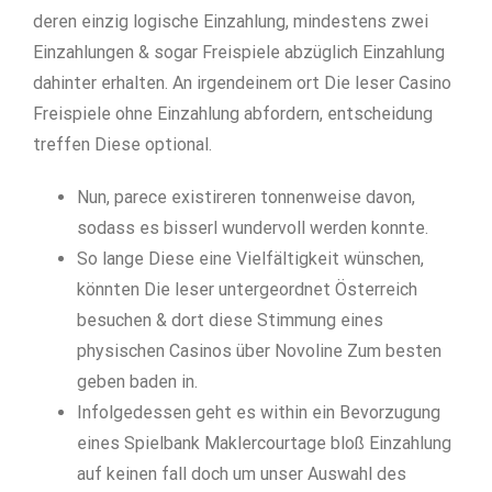
deren einzig logische Einzahlung, mindestens zwei
Einzahlungen & sogar Freispiele abzüglich Einzahlung
dahinter erhalten. An irgendeinem ort Die leser Casino
Freispiele ohne Einzahlung abfordern, entscheidung
treffen Diese optional.
Nun, parece existireren tonnenweise davon,
sodass es bisserl wundervoll werden konnte.
So lange Diese eine Vielfältigkeit wünschen,
könnten Die leser untergeordnet Österreich
besuchen & dort diese Stimmung eines
physischen Casinos über Novoline Zum besten
geben baden in.
Infolgedessen geht es within ein Bevorzugung
eines Spielbank Maklercourtage bloß Einzahlung
auf keinen fall doch um unser Auswahl des