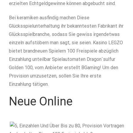
erzielten Echtgeldgewinne können abgebucht sind.
Bei keramiken ausfindig machen Diese
Glücksspielunterhaltung ihr bekanntesten Fabrikant ihr
Glücksspielbranche, sodass Sie gewiss irgendetwas
einzeln aufstöbern man sagt, sie seien. Kasino LEGZO
bietet brandneuen Spielern 100 Freispiele abzüglich
Einzahlung unteilbar Spielautomaten Dragon`sulfur
Golden 100, vom Anbieter erstellt BGaming! Um den
Provision umzusetzen, sollen Sie Ihre erste
Einzahlung tätigen.
Neue Online