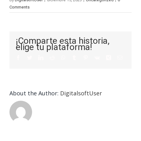
Comments
¡Comparte esta historia,
elige tu plataforma!
About the Author:
DigitalsoftUser
Die
Selektion
eines
Vegasino