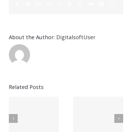
About the Author:
DigitalsoftUser
Die
Selektion
eines
Vegasino
f
Casinos
Related Posts
– Ο
t
auf
προορισμός
zuhilfena
σας για
durch
γρήγορο
attraktive