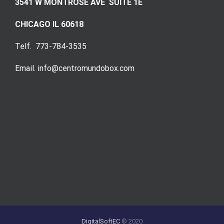
3541 W MONTROSE AVE SUITE 1E
CHICAGO IL 60618
Telf. 773-784-3535
Email. info@centromundobox.com
DigitalSoftEC
© 2020