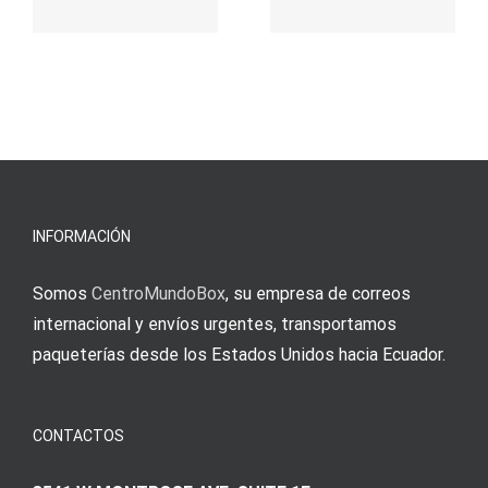
παιχνίδι
Vermittlun
και
blo?
άμεσες
s
Einzahlung
νίκες
erfordert
meine
Augenmer
INFORMACIÓN
Somos
CentroMundoBox
, su empresa de correos
internacional y envíos urgentes, transportamos
paqueterías desde los Estados Unidos hacia Ecuador.
CONTACTOS