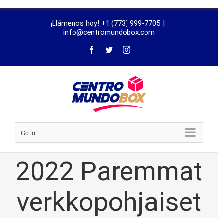
trustworthy
¡Llámenos hoy! +1 (773) 999-7705
|
dissertation
info@centromundobox.com
proofreading
services
Go to...
2022 Paremmat
verkkopohjaiset