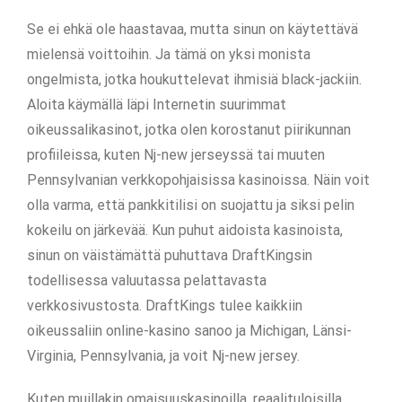
Se ei ehkä ole haastavaa, mutta sinun on käytettävä
mielensä voittoihin. Ja tämä on yksi monista
ongelmista, jotka houkuttelevat ihmisiä black-jackiin.
Aloita käymällä läpi Internetin suurimmat
oikeussalikasinot, jotka olen korostanut piirikunnan
profiileissa, kuten Nj-new jerseyssä tai muuten
Pennsylvanian verkkopohjaisissa kasinoissa. Näin voit
olla varma, että pankkitilisi on suojattu ja siksi pelin
kokeilu on järkevää. Kun puhut aidoista kasinoista,
sinun on väistämättä puhuttava DraftKingsin
todellisessa valuutassa pelattavasta
verkkosivustosta. DraftKings tulee kaikkiin
oikeussaliin online-kasino sanoo ja Michigan, Länsi-
Virginia, Pennsylvania, ja voit Nj-new jersey.
Kuten muillakin omaisuuskasinoilla, reaalituloisilla