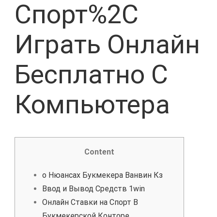
Спорт%2C
Играть Онлайн
Бесплатно С
Компьютера
Content
о Нюансах Букмекера Ванвин Кз
Ввод и Вывод Средств 1win
Онлайн Ставки на Спорт В
Букмекерской Конторе