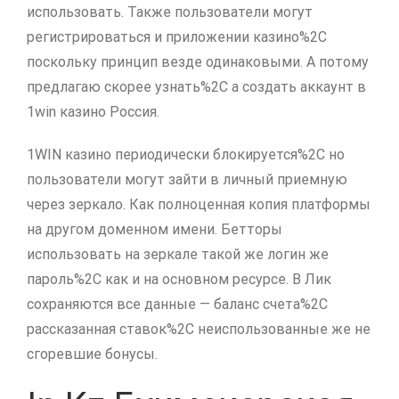
использовать. Также пользователи могут
регистрироваться и приложении казино%2C
поскольку принцип везде одинаковыми. А потому
предлагаю скорее узнать%2C а создать аккаунт в
1win казино Россия.
1WIN казино периодически блокируется%2C но
пользователи могут зайти в личный приемную
через зеркало. Как полноценная копия платформы
на другом доменном имени. Бетторы
использовать на зеркале такой же логин же
пароль%2C как и на основном ресурсе. В Лик
сохраняются все данные — баланс счета%2C
рассказанная ставок%2C неиспользованные же не
сгоревшие бонусы.