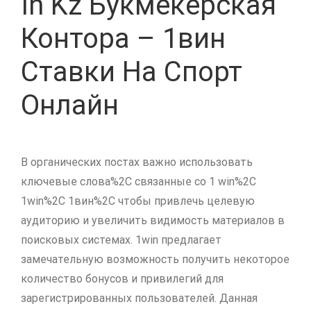
In Kz Букмекерская
Контора – 1вин
Ставки На Спорт
Онлайн
В органических постах важно использовать
ключевые слова%2C связанные со 1 win%2C
1win%2C 1вин%2C чтобы привлечь целевую
аудиторию и увеличить видимость материалов в
поисковых системах. 1win предлагает
замечательную возможность получить некоторое
количество бонусов и привилегий для
зарегистрированных пользователей. Данная