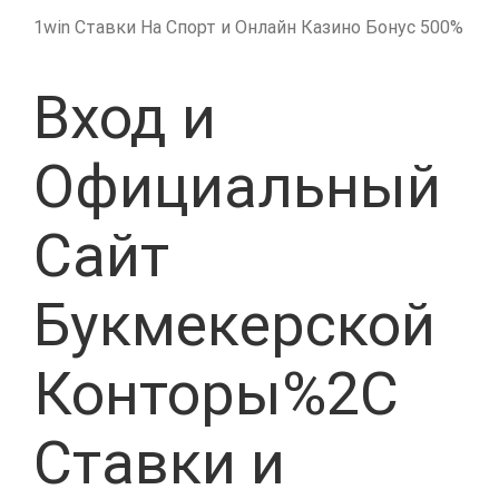
1win Ставки На Спорт и Онлайн Казино Бонус 500%
Вход и
Официальный
Сайт
Букмекерской
Конторы%2C
Ставки и