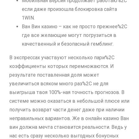
Мобильная версия продолжает работаю%2C
если даже произошла блокировка сайта
1WIN.
Ван Вин казино – как не просто прежнее%2C
где все желающие могут погрузиться в
качественный и безопасный гемблинг.
В экспрессах участвуют несколько пари%2C
коэффициенты которых перемножаются. И
результате поставленная доля может
увеличиться всяком много раз%2C не для
выигрыша твоя 100%-ная точность прогнозов. В
системе можно оказаться в небольшой плюсе или
получить возврат части денег даже при наличии
неправильных вариантов. Же в онлайн казино Ван
вин должна мечта становится реальности. Ведь у
нас есть сразу несколько выгодных бонусных