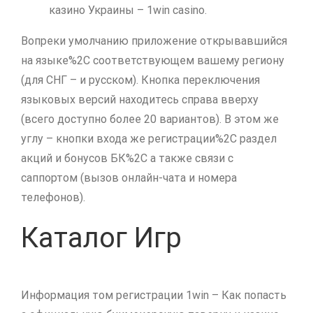
казино Украины – 1win casino.
Вопреки умолчанию приложение открывавшийся
на языке%2C соответствующем вашему региону
(для СНГ – и русском). Кнопка переключения
языковых версий находитесь справа вверху
(всего доступно более 20 вариантов). В этом же
углу – кнопки входа же регистрации%2C раздел
акций и бонусов БК%2C а также связи с
саппортом (вызов онлайн-чата и номера
телефонов).
Каталог Игр
Информация том регистрации 1win – Как попасть