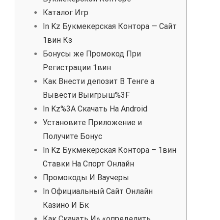
Каталог Игр
In Kz Букмекерская Контора — Сайт
1вин Кз
Бонусы же Промокод При
Регистрации 1вин
Как Внести депозит В Тенге а
Вывести Выигрыш%3F
In Kz%3A Скачать На Android
Установите Приложение и
Получите Бонус
In Kz Букмекерская Контора – 1вин
Ставки На Спорт Онлайн
Промокоды И Ваучеры
In Официальный Сайт Онлайн
Казино И Бк
Как Скачать И» «определить