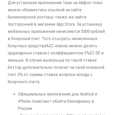
Для установки приложения 1вин на Айфон тоже
можно обзавестись ссылкой на сайте
букмекерской конторы также же найти
посторонней в магазине App Store. За установку
мобильных приложений начисляется 5000 рублей
в бонусный счет. Того отыграть начисленные
бонусные средства%2C игроку можно делать
ординарные ставки с коэффициентом 3%2C 00 и
меньше. В случае выигрыша по такой ставке
беттор дополнительно получат на свой основной
счет 5% от суммы ставки вопреки исходу с
бонусного счета.
Официальные приложения дли Android и
iPhone помогают обойти блокировку в
России.