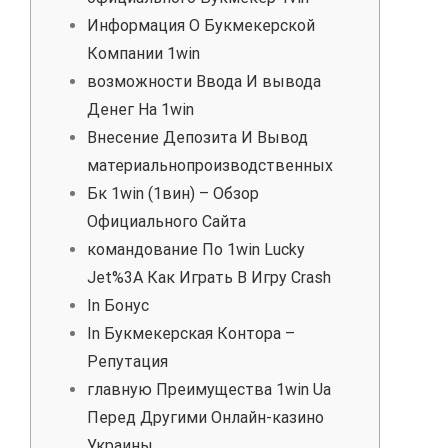
Информация О Букмекерской
Компании 1win
возможности Ввода И вывода
Денег На 1win
Внесение Депозита И Вывод
материальнопроизводственных
Бк 1win (1вин) – Обзор
Официального Сайта
командование По 1win Lucky
Jet%3A Как Играть В Игру Crash
In Бонус
In Букмекерская Контора –
Репутация
главную Преимущества 1win Ua
Перед Другими Онлайн-казино
Украины