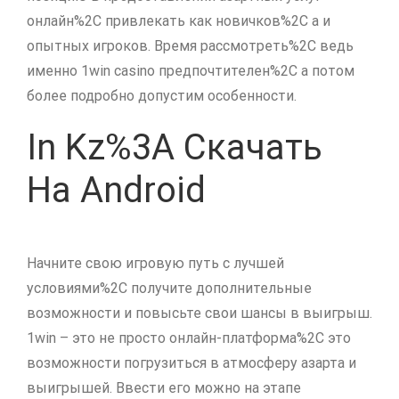
онлайн%2C привлекать как новичков%2C а и
опытных игроков. Время рассмотреть%2C ведь
именно 1win casino предпочтителен%2C а потом
более подробно допустим особенности.
In Kz%3A Скачать
На Android
Начните свою игровую путь с лучшей
условиями%2C получите дополнительные
возможности и повысьте свои шансы в выигрыш.
1win – это не просто онлайн-платформа%2C это
возможности погрузиться в атмосферу азарта и
выигрышей. Ввести его можно на этапе