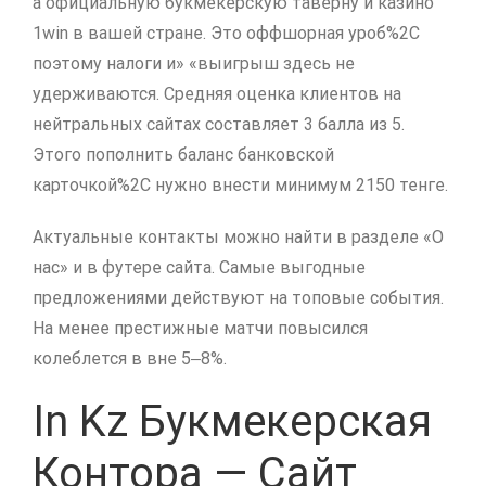
а официальную букмекерскую таверну и казино
1win в вашей стране. Это оффшорная уроб%2C
поэтому налоги и» «выигрыш здесь не
удерживаются. Средняя оценка клиентов на
нейтральных сайтах составляет 3 балла из 5.
Этого пополнить баланс банковской
карточкой%2C нужно внести минимум 2150 тенге.
Актуальные контакты можно найти в разделе «О
нас» и в футере сайта. Самые выгодные
предложениями действуют на топовые события.
На менее престижные матчи повысился
колеблется в вне 5‒8%.
In Kz Букмекерская
Контора — Сайт