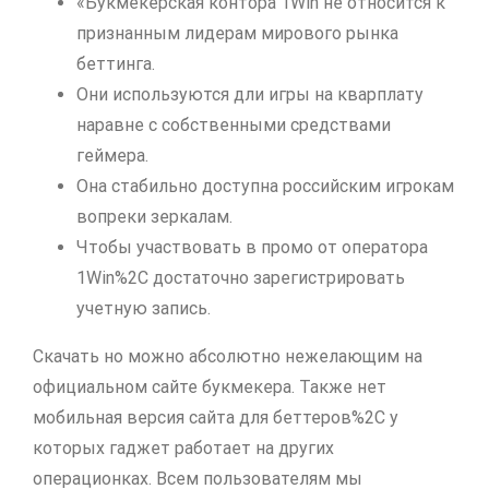
«Букмекерская контора 1Win не относится к
признанным лидерам мирового рынка
беттинга.
Они используются дли игры на кварплату
наравне с собственными средствами
геймера.
Она стабильно доступна российским игрокам
вопреки зеркалам.
Чтобы участвовать в промо от оператора
1Win%2C достаточно зарегистрировать
учетную запись.
Скачать но можно абсолютно нежелающим на
официальном сайте букмекера. Также нет
мобильная версия сайта для беттеров%2C у
которых гаджет работает на других
операционках. Всем пользователям мы