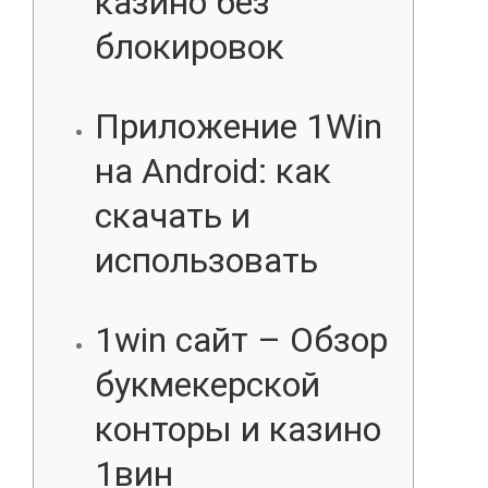
казино без
блокировок
Приложение 1Win
на Android: как
скачать и
использовать
1win сайт – Обзор
букмекерской
конторы и казино
1вин