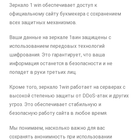
Зеркало 1 win обеспечивает доступ к
официальному сайту букмекера с сохранением
всех защитных механизмов.
Ваши данные на зеркале 1вин защищены с
использованием передовых технологий
шифрования. Это гарантирует, что ваша
информация останется в безопасности и не
попадет в руки третьих лиц.
Кроме того, зеркало 1win работает на серверах с
высокой степенью защиты от DDoS-атак и других
угроз. Это обеспечивает стабильную и
безопасную работу сайта в любое время.
Мы понимаем, насколько важно для вас
сохранять анонимность при использовании