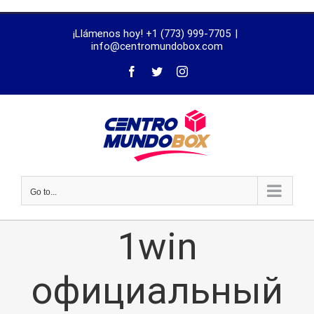
trustworthy
¡Llámenos hoy! +1 (773) 999-7705
|
dissertation
info@centromundobox.com
proofreading
services
Go to...
1win
официальный