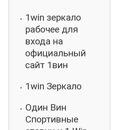
1win зеркало
рабочее для
входа на
официальный
сайт 1вин
1win Зеркало
Один Вин
Спортивные