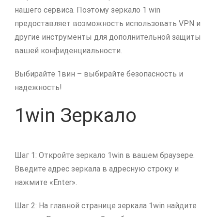
нашего сервиса. Поэтому зеркало 1 win
предоставляет возможность использовать VPN и
другие инструменты для дополнительной защиты
вашей конфиденциальности.
Выбирайте 1вин – выбирайте безопасность и
надежность!
1win Зеркало
Шаг 1: Откройте зеркало 1win в вашем браузере.
Введите адрес зеркала в адресную строку и
нажмите «Enter».
Шаг 2: На главной странице зеркала 1win найдите