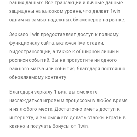
ваших данных. Все транзакции и личные данные
защищены на высоком уровне, что делает 1win
одним из самых надежных букмекеров на рынке.
Зеркало 1win предоставляет доступ к полному
функционалу сайта, включая live-ставки,
видеотрансляции, а также к обширной линии и
росписи событий. Вы не пропустите ни одного
важного матча или события, благодаря постоянно
обновляемому контенту.
Благодаря зеркалу 1 вин, вы сможете
наслаждаться игровым процессом в любое время
и из любого места. Достаточно иметь доступ к
интернету, и вы сможете делать ставки, играть в
казино и получать бонусы от 1win.