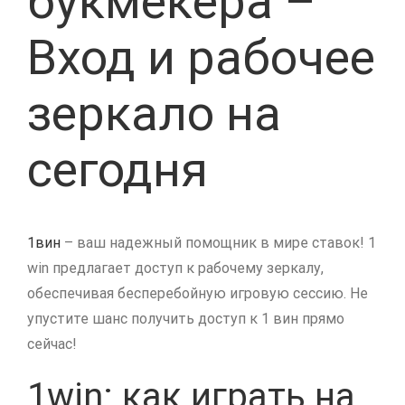
букмекера –
Вход и рабочее
зеркало на
сегодня
1вин
– ваш надежный помощник в мире ставок! 1
win предлагает доступ к рабочему зеркалу,
обеспечивая бесперебойную игровую сессию. Не
упустите шанс получить доступ к 1 вин прямо
сейчас!
1win: как играть на