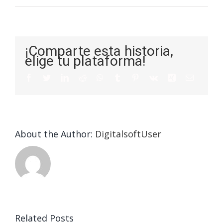
¡Comparte esta historia,
elige tu plataforma!
About the Author:
DigitalsoftUser
Die
Selektion
eines
Vegasino
f
Casinos
Related Posts