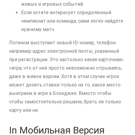
живых и игровых событий.
Если хотите интересует определённый
чемпионат или команда, сами легко найдёте
нужному матч.
Логином выступает новый ID-номер, телефон
например адрес электронной почты, указанный
при регистрации. Это настолько какая карточная»
«игра, что от неё просто невозможно отрываясь,
даже в живое версии. Хотя в этом случае игрок
может делать ставки только на то, какое место
выиграем в игре а Блэкджек. Вместо чтобы
чтобы самостоятельно решаем, брать ли только
карту или ни.
In Мобильная Версия