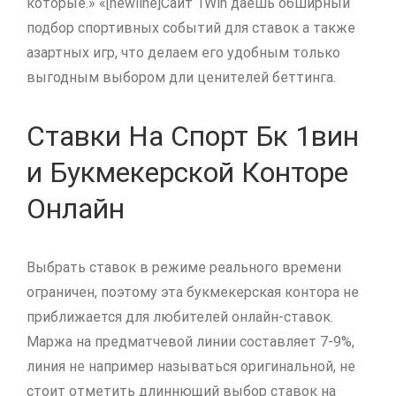
которые.» «[newline]Сайт 1Win даешь обширный
подбор спортивных событий для ставок а также
азартных игр, что делаем его удобным только
выгодным выбором дли ценителей беттинга.
Ставки На Спорт Бк 1вин
и Букмекерской Конторе
Онлайн
Выбрать ставок в режиме реального времени
ограничен, поэтому эта букмекерская контора не
приближается для любителей онлайн-ставок.
Маржа на предматчевой линии составляет 7-9%,
линия не например называться оригинальной, не
стоит отметить длиннющий выбор ставок на