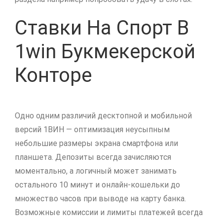
Ставки На Спорт В
1win Букмекерской
Конторе
Одно одним различий десктопной и мобильной
версий 1ВИН — оптимизация неусыпным
небольшие размеры экрана смартфона или
планшета. Депозиты всегда зачисляются
моментально, а логичный может занимать
остального 10 минут и онлайн-кошельки до
множество часов при выводе на карту банка.
Возможные комиссии и лимиты платежей всегда