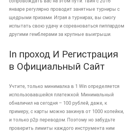
сопровождать вас на этом пути. 1вин с 2016
январе регулярно проводит занятные турниры с
щедрыми призами. Играя а турнирах, вы смогу
испытать свою удачу и соревноваться пиппардом
другими гемблерами за крупные выигрыши.
In проход И Регистрация
в Официальный Сайт
Учтите, только минималка в 1 Win определяется
использовавшейся платежкой. Минимальный
обналичил на сегодня – 100 рублей, даже, к
примеру, с карты можно закинув от 1000 копейки,
и только p2p переводом. Поэтому но забудьте
проверить лимиты каждого инструмента ним