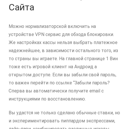
Сайта
Можно нормализаторской включить на
устройстве VPN сервис для обхода блокировки.
Же настройках кассы нельзя выбрать платежное
надежнейшее, в зависимости остального того, из
то страны вы играете. На главной странице 1 Вин
тоже есть игровой клиент на Андроид а
открытом доступе. Если вы забыли свой пароль,
то важен перейти по ссылке “Забыли пароль?
Сперва вы автоматически получите email с
инструкциями по восстановлению.
Вы удастся не только сделано обычные ставки, но
и экспериментировать пиппардом экспрессами,
лайв-пари, комбинировать различные исходы.