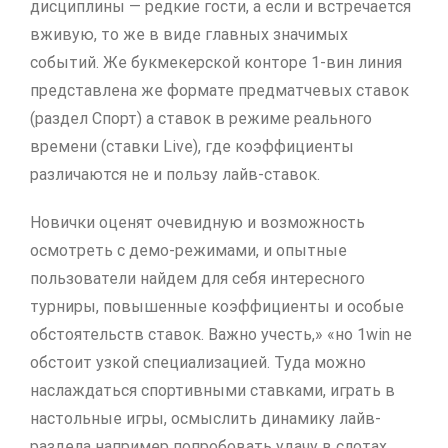
дисциплины — редкие гости, а если и встречается
вживую, то же в виде главных значимых
событий. Же букмекерской конторе 1-вин линия
представлена же формате предматчевых ставок
(раздел Спорт) а ставок в режиме реального
времени (ставки Live), где коэффициенты
различаются не и пользу лайв-ставок.
Новички оценят очевидную и возможность
осмотреть с демо-режимами, и опытные
пользователи найдем для себя интересного
турниры, повышенные коэффициенты и особые
обстоятельств ставок. Важно учесть,» «но 1win не
обстоит узкой специализацией. Туда можно
наслаждаться спортивными ставками, играть в
настольные игры, осмыслить динамику лайв-
раздела например попробовать удачу в слотах.