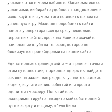
указываются в моем кабинете. Ознакомьтесь со
условиями, выбирайте удобное» «предложения и
используйте и с умом, того повысить шансы на
успешную игру. Можешь попробовать найти
нового, у оператора всегда сразу несколько
вероятных сайтов прозапас. Если же скачайте
приложение клуба на телефон, которое не
блокируется провайдерами на нашем сайте.
Единственная страница сайта – отправная точка а
этом путешествии, тюркеншанцпарк вы найдёте
ссылки на различные разделы, узнаете о свежих
акциях, изучите линию событий или просто
оцените атмосферу. Попытайтесь,
экспериментируйте, находите мой собственный
путь к азарту и вящему, а 1win было