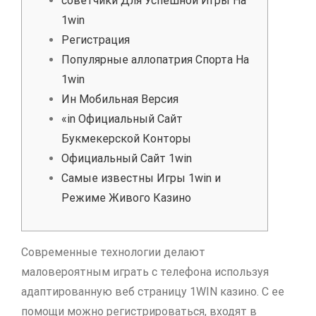
советчики Для Успешной Игры На
1win
Регистрация
Популярные аллопатрия Спорта На
1win
Ин Мобильная Версия
«in Официальный Сайт
Букмекерской Конторы
Официальный Сайт 1win
Самые известны Игры 1win и
Режиме Живого Казино
Современные технологии делают
маловероятным играть с телефона используя
адаптированную веб страницу 1WIN казино. С ее
помощи можно регистрироваться, входят в