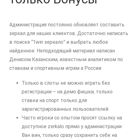
Администрация постоянно обновляет составить
зеркал для наших клиентов. Достаточно написать
в поиске “1win зеркало” и выбрать любое
найденное. Неподходящий материал написан
Денисом Казанским, известным аналитиком по
ставкам и спортивным играм а России.
Только в слоты не можно играть без
регистрации – на демо фишки, только
ставки на спорт только для
зарегистрированных пользователей.
Часто игроки со опытом просят ссылку на
доступное zerkalo прямо у администрации
Ван вин, только сразу сохранить себе на