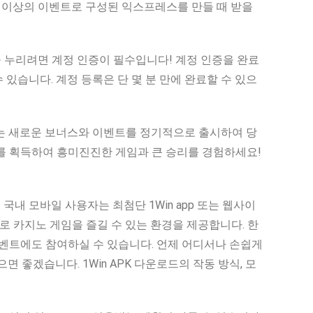
개 이상의 이벤트로 구성된 익스프레스를 만들 때 받을
혜택을 누리려면 계정 인증이 필수입니다! 계정 인증을 완료
수 있습니다. 계정 등록은 단 몇 분 만에 완료할 수 있으
리는 새로운 보너스와 이벤트를 정기적으로 출시하여 당
스를 획득하여 흥미진진한 게임과 큰 승리를 경험하세요!
내 모바일 사용자는 최첨단 1Win app 또는 웹사이
로 카지노 게임을 즐길 수 있는 환경을 제공합니다. 한
 이벤트에도 참여하실 수 있습니다. 언제 어디서나 손쉽게
좋겠습니다. 1Win APK 다운로드의 작동 방식, 모