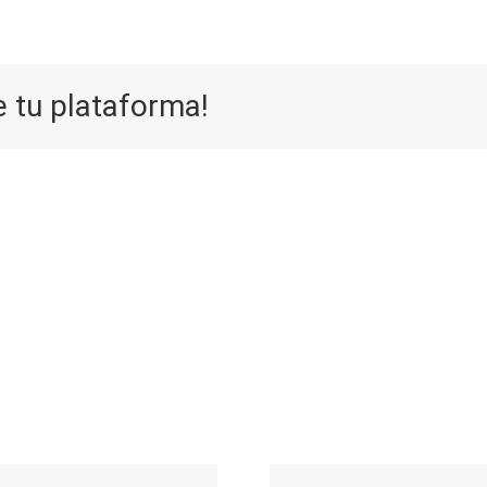
e tu plataforma!
Aufwarts 
Die Selektion
eine
eines Casinos
Neuersche
auf zuhilfenahme