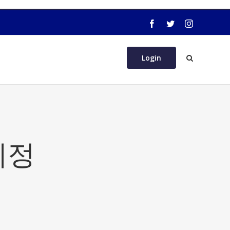
Login
계정