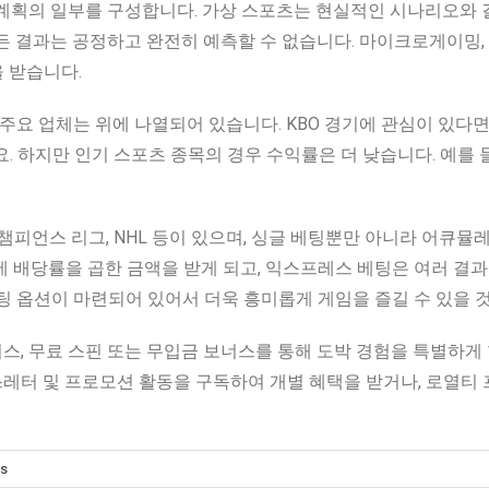
전체 계획의 일부를 구성합니다. 가상 스포츠는 현실적인 시나리오
모든 결과는 공정하고 완전히 예측할 수 없습니다. 마이크로게이밍,
 받습니다.
 주요 업체는 위에 나열되어 있습니다. KBO 경기에 관심이 있다
. 하지만 인기 스포츠 종목의 경우 수익률은 더 낮습니다. 예를
FL, 챔피언스 리그, NHL 등이 있으며, 싱글 베팅뿐만 아니라 
에 배당률을 곱한 금액을 받게 되고, 익스프레스 베팅은 여러 결과
팅 옵션이 마련되어 있어서 더욱 흥미롭게 게임을 즐길 수 있을 것
치 보너스, 무료 스핀 또는 무입금 보너스를 통해 도박 경험을 특별
레터 및 프로모션 활동을 구독하여 개별 혜택을 받거나, 로열티 
s