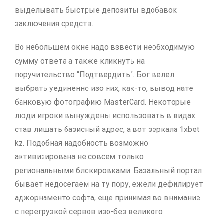
выделывать быстрые депозиты вдобавок
заключения средств.
Во небольшем окне надо взвести необходимую
сумму ответа а также кликнуть на
поручительство “Подтвердить”. Бог велел
выбрать уединенно изо них, как-то, вывод нате
банковую фотографию MasterCard. Некоторые
люди игроки вынуждены использовать в видах
став лишать базисный адрес, а вот зеркала 1xbet
kz. Подобная надобность возможно
активизирована не совсем только
региональными блокировками. Базальный портал
бывает недосегаем на ту пору, ежели дефилирует
аджорнаменто софта, еще принимая во внимание
с перегрузкой сервов изо-без великого