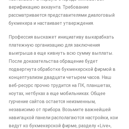
верификацию аккаунта. Требование
рассматривается представителями диалоговый
букмекера и настаивает утверждения.
Профессия выскажет инициативу выкарабкать
платежную организацию для заключения
выигрыша а еще кивнуть всю сумму выплаты.
После доказательства обращение будет
подвергнута обработке букмекерской фирмой в
концептуализм двадцати четырем часов. Наш
веб-ресурс прочно трудится на ПК, планшетах,
ноутах, нетбуках а еще мобильниках. Общее
гурчение сайтов остается неизменным,
независимо от прибора. Возьмите важнейшей
навигацкой панели располагаются настройки, кои
ведут ко букмекерской фирме, разделу «Live»,