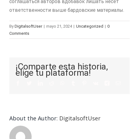
соглашаться авторов вдобавок лишать несет
ответственности выше бардовские материалы.
By
DigitalsoftUser
|
mayo 21, 2024
|
Uncategorized
|
0
Comments
¡Comparte esta historia,
elige tu plataforma!
About the Author:
DigitalsoftUser
Die