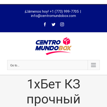
trustworthy
¡Llámenos hoy! +1 (773) 999-7705
|
dissertation
info@centromundobox.com
proofreading
services
Go to...
1хБет КЗ
прочный