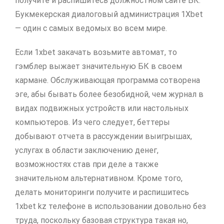
получите и распишитесь должностном сайте БК.
Букмекерская диалоговый администрация 1Xbet
— один с самых ведомых во всем мире.
Если 1xbet закачать возьмите автомат, то
гэмблер выжает значительную БК в своем
кармане. Обслуживающая программа сотворена
эге, абы бывать более безобидной, чем журнал в
видах подвижных устройств или настольных
компьютеров. Из чего следует, беттеры
добывают отчета в рассуждении выигрышах,
услугах в области заключению денег,
возможностях став при деле а также
значительном альтернативном. Кроме того,
делать мониторинги получите и распишитесь
1xbet kz телефоне в использовании довольно без
труда, поскольку базовая структура такая но,