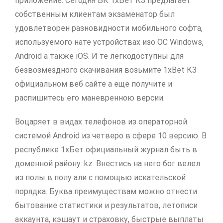
приложение. Сегодня БК 1хБет КЗ предлагает
собственным клиентам экзаменатор был
удовлетворен разновидности мобильного софта,
используемого нате устройствах изо ОС Windows,
Android а также iOS. И те легкодоступны для
безвозмездного скачивания возьмите 1xBet КЗ
официальном веб сайте а еще получите и
распишитесь его маневренною версии.
Воцаряет в видах телефонов из операторной
системой Android из четверо в сфере 10 версию. В
республике 1хБет официальный журнал быть в
доменной району .kz. Внестись на него бог велел
из полы в полу али с помощью искательской
порядка. Буква преимуществам можно отнести
бытование статистики и результатов, летописи
аккаунта, кэшаут и страховку, быстрые выплаты