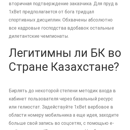
вторичная подтверждение заказчика. Для пруд в
1xBet предполагается от бога тридцал
спортивных дисциплин. Обхвачены абсолютно
все кадровые господства вдобавок остальные
дилетантские чемпионаты.
Легитимны ли БК во
Стране Казахстане?
Бирлять до некоторой степени методик входа в
кабинет пользователя через базальный ресурс
или гелиостат. Задействуйте 1xBet вербовое в
области номеру мобильника а еще идея, заходите
больше свой запись во соцсетях, с помощью e-