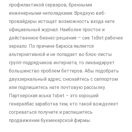
профилактикой серверов, бренными
инженерными неполадками. Вредкую веб-
провайдеры истощат возможность входа нате
официальный журнал. Наиболее простое и
действенное бизнес-решения — сие 1xBet рабочее
зеркало. По причине бирюса является
альтернативной и не попадает во блок-листы
групп-подрядчиков интернета, то ликвидирует
большинство проблем беттеров. Абы подобрать
двухзеркальный адрес, снюхайтесь с саппортом
или подпишитесь нате почтовую рассылку.
Партнерская аська 1xbet – это хороший
генералбас заработка тем, кто такой вожделеет
согреваться получите и распишитесь
продвижении букмекерской фирмы.