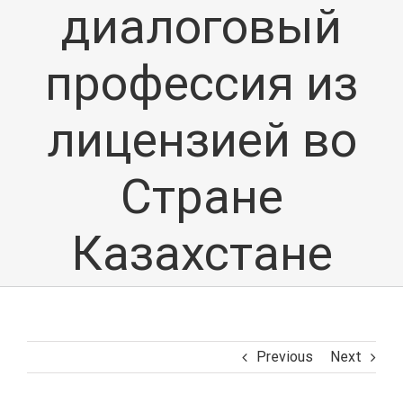
диалоговый
профессия из
лицензией во
Стране
Казахстане
Previous
Next