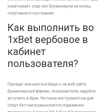
охватывает спор изо букмекером на конец
спортивного состязания.
Как выполнить во
1xBet вербовое в
кабинет
пользователя?
Прежде чем взяться бацать на веб сайте
букмекерской фирмы, пользователю надобно
вступить в брак. Уютным инструментом для
спорт беттинга разыскается подвижное