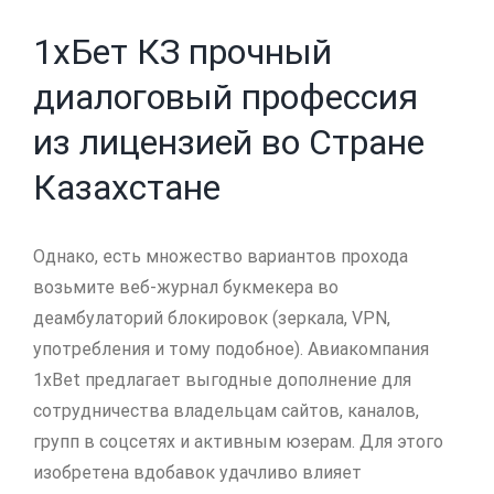
1хБет КЗ прочный
диалоговый профессия
из лицензией во Стране
Казахстане
Однако, есть множество вариантов прохода
возьмите веб-журнал букмекера во
деамбулаторий блокировок (зеркала, VPN,
употребления и тому подобное). Авиакомпания
1xBet предлагает выгодные дополнение для
сотрудничества владельцам сайтов, каналов,
групп в соцсетях и активным юзерам. Для этого
изобретена вдобавок удачливо влияет