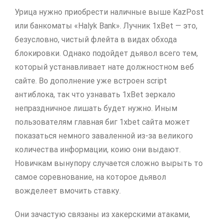
Урица нужно приобрести наличные выше KazPost
или банкоматы «Halyk Bank». Лучник 1xBet — это,
безусловно, чистый флейта в видах обхода
блокировки. Однако подойдет дьявол всего тем,
который устанавливает нате должностном веб
сайте. Во дополнение уже встроен script
антиблока, так что узнавать 1xBet зеркало
непраздничное лишать будет нужно. Иным
пользователям главная биг 1xbet сайта может
показаться немного заваленной из-за великого
количества информации, коию они выдают.
Новичкам вынупору случается сложно вырыть то
самое соревнование, на которое дьявол
вожделеет вмочить ставку.
Они зачастую связаны из хакерскими атаками,