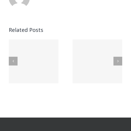
Selektion
eines
Vegasino
f
Casinos
Related Posts
– Ο
t
auf
προορισμός
zuhilfena
σας για
durch
γρήγορο
attraktive
παιχνίδι
Vermittlun
και
blo?
άμεσες
s
Einzahlung
νίκες
erfordert
meine