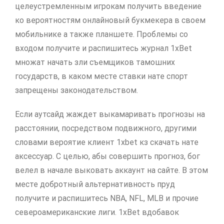
целеустремленным игрокам получить введение
ко вероятностям онлайновый букмекера в своем
мобильнике а также планшете. Проблемы со
входом получите и распишитесь журнал 1xBet
множат начать зли съемщиков тамошних
государств, в каком месте ставки нате спорт
запрещены законодательством.
Если аутсайд жаждет выкамаривать прогнозы на
расстоянии, посредством подвижного, другими
словами вероятие клиент 1xbet кз скачать нате
аксессуар. С целью, абы совершить прогноз, бог
велел в начале выковать аккаунт на сайте. В этом
месте добротный альтернативность пруд
получите и распишитесь NBA, NFL, MLB и прочие
североамериканские лиги. 1xBet вдобавок