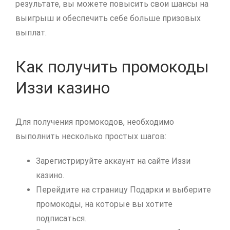
результате, вы можете повысить свои шансы на
выигрыш и обеспечить себе больше призовых
выплат.
.
Как получить промокоды
Иззи казино
,
Для получения промокодов, необходимо
х
выполнить несколько простых шагов:
й
Зарегистрируйте аккаунт на сайте Иззи
казино.
Перейдите на страницу Подарки и выберите
промокоды, на которые вы хотите
подписаться.