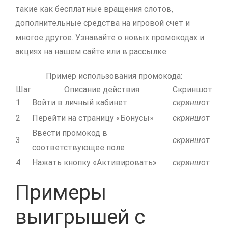
й
такие как бесплатные вращения слотов,
дополнительные средства на игровой счет и
многое другое. Узнавайте о новых промокодах и
акциях на нашем сайте или в рассылке.
н
Пример использования промокода:
Шаг
Описание действия
Скриншот
1
Войти в личный кабинет
скриншот
й
2
Перейти на страницу «Бонусы»
скриншот
Ввести промокод в
3
скриншот
соответствующее поле
4
Нажать кнопку «Активировать»
скриншот
х
Примеры
ов
выигрышей с
g