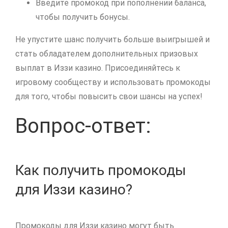
Введите промокод при пополнении баланса,
чтобы получить бонусы.
ьных
.
Не упустите шанс получить больше выигрышей и
стать обладателем дополнительных призовых
разие
выплат в Иззи казино. Присоединяйтесь к
ых
игровому сообществу и использовать промокоды
для того, чтобы повысить свои шансы на успех!
Вопрос-ответ:
о
Как получить промокоды
о
для Иззи казино?
ния.
Промокоды для Иззи казино могут быть