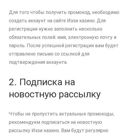
Для того чтобы получить промокод, необходимо
создать аккаунт на сайте Иззи казино. Для
регистрации нужно заполнить несколько
обязательных полей: имя, электронную почту и
пароль. После успешной регистрации вам будет
отправлено письмо со ссылкой для
подтверждения аккаунта.
2. Подписка на
новостную рассылку
Чтобы не пропустить актуальные промокоды,
рекомендуем подписаться на новостную
рассылку Иззи казино. Вам будут регулярно