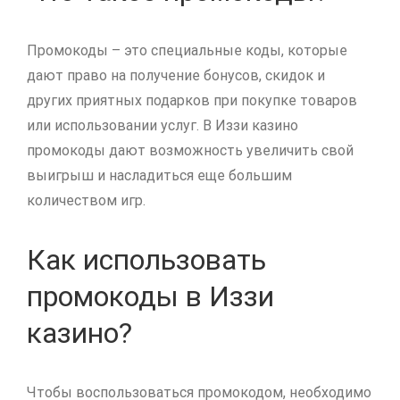
Промокоды – это специальные коды, которые
дают право на получение бонусов, скидок и
других приятных подарков при покупке товаров
или использовании услуг. В Иззи казино
промокоды дают возможность увеличить свой
выигрыш и насладиться еще большим
количеством игр.
Как использовать
промокоды в Иззи
казино?
Чтобы воспользоваться промокодом, необходимо