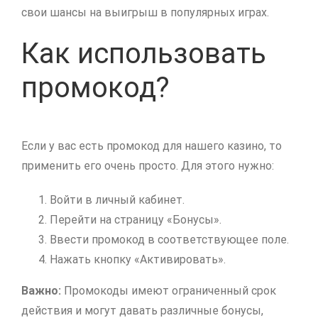
свои шансы на выигрыш в популярных играх.
Как использовать
промокод?
Если у вас есть промокод для нашего казино, то
применить его очень просто. Для этого нужно:
Войти в личный кабинет.
Перейти на страницу «Бонусы».
Ввести промокод в соответствующее поле.
Нажать кнопку «Активировать».
Важно:
Промокоды имеют ограниченный срок
действия и могут давать различные бонусы,