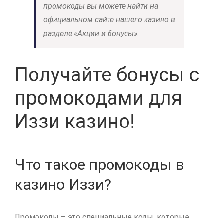
промокоды вы можете найти на
официальном сайте нашего казино в
разделе «Акции и бонусы».
Получайте бонусы с
промокодами для
Иззи казино!
Что такое промокоды в
казино Иззи?
Промокоды – это специальные коды, которые