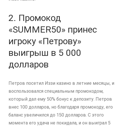
й
2. Промокод
.
«SUMMER50» принес
игроку «Петрову»
и
выигрыш в 5 000
долларов
Петров посетил Иззи казино в летние месяцы, и
кую
воспользовался специальным промокодом,
который дал ему 50% бонус к депозиту. Петров
внес 100 долларов, но благодаря промокоду, его
баланс увеличился до 150 долларов. С этого
момента его удача не покидала, и он выиграл 5