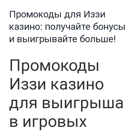
Промокоды для Иззи
казино: получайте бонусы
и выигрывайте больше!
Промокоды
Иззи казино
для выигрыша
в игровых