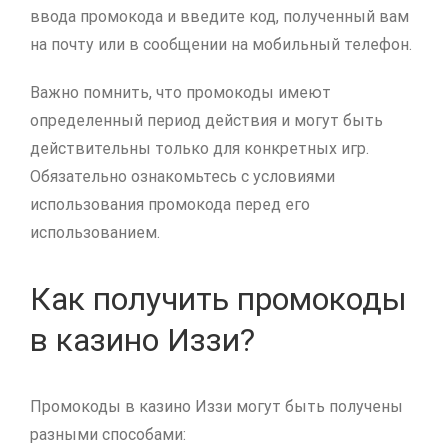
ввода промокода и введите код, полученный вам
на почту или в сообщении на мобильный телефон.
Важно помнить, что промокоды имеют
определенный период действия и могут быть
действительны только для конкретных игр.
Обязательно ознакомьтесь с условиями
использования промокода перед его
использованием.
Как получить промокоды
в казино Иззи?
Промокоды в казино Иззи могут быть получены
разными способами: