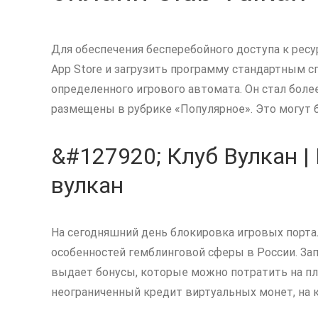
Быстрый Вывод
Для обеспечения бесперебойного доступа к ресу
App Store и загрузить программу стандартным с
Средств С
определенного игрового автомата. Он стал бол
Онлайн Казино,
размещены в рубрике «Популярное». Это могут 
Быстрый Вывод
&#127920; Клуб Вулкан |
Средств С
вулкан
Игровых
Автоматов –
На сегодняшний день блокировка игровых портал
Sitestag
особенностей гемблинговой сферы в России. Запо
Быстрый Вывод
выдает бонусы, которые можно потратить на пла
Средств С
неограниченный кредит виртуальных монет, на 