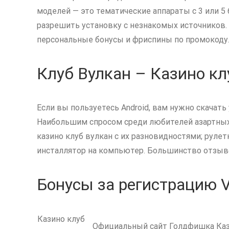
моделей — это тематические аппараты с 3 или 5 
разрешить установку с незнакомых источников
персональные бонусы и фриспины по промокоду
Клуб Вулкан – Казино кл
Если вы пользуетесь Android, вам нужно скачать
Наибольшим спросом среди любителей азартных 
казино клуб вулкан с их разновидностями; рулет
инсталлятор на компьютер. Большинство отзыв
Бонусы за регистрацию V
Казино клуб
Официальный сайт Голдфишка Каз