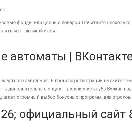
ск
изовые фонды или ценные подарки. Почитайте несколько 
литься с тактикой игры.
е автоматы | ВКонтакт
 азартного заведения. В процесс регистрации на сайте г
быть дополнительные опции. Приложение клуба Вулкан по
едлагает огромный выбор бонусных программ, для игроков
26; официальный сайт 