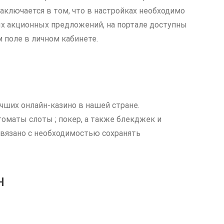
заключается в том, что в настройках необходимо
х акционных предложений, на портале доступны
поле в личном кабинете.
учших онлайн-казино в нашей стране.
оматы слоты ; покер, а также блекджек и
 связано с необходимостью сохранять
н