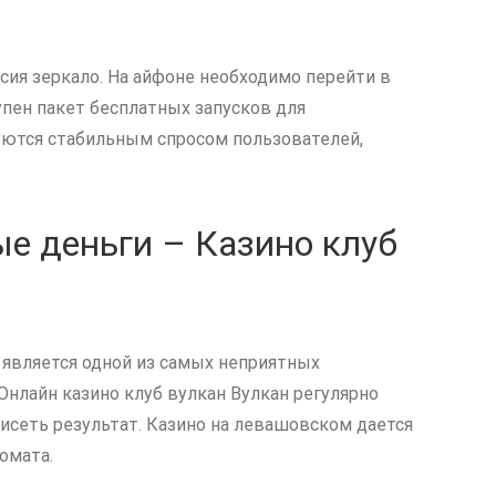
сия зеркало. На айфоне необходимо перейти в
упен пакет бесплатных запусков для
зуются стабильным спросом пользователей,
ые деньги – Казино клуб
 является одной из самых неприятных
Онлайн казино клуб вулкан Вулкан регулярно
исеть результат. Казино на левашовском дается
омата.