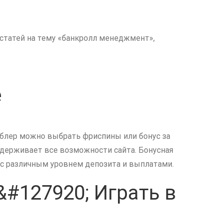
статей на тему «банкролл менеджмент»,
е
емблер можно выбрать фриспины или бонус за
ддерживает все возможности сайта. Бонусная
 с различным уровнем депозита и выплатами.
&#127920; Играть в