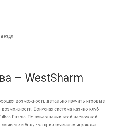
звезда
ва – WestSharm
хорошая возможность детально изучить игровые
 возможности. Бонусная система казино клуб
ulkan Russia. По завершении этой несложной
м числе и бонус за привлеченных игрокова