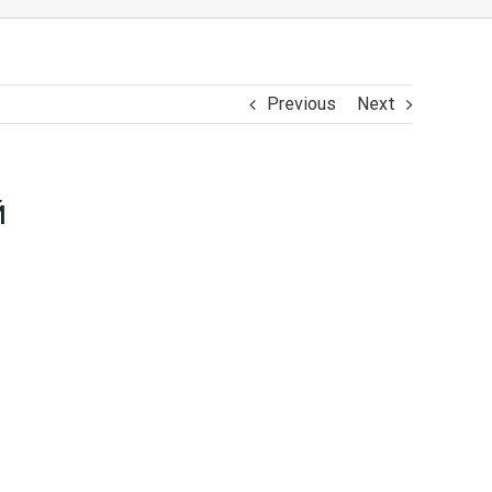
Previous
Next
й