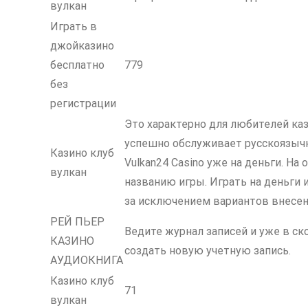
вулкан
Играть в
джойказино
бесплатно
779
без
регистрации
Это характерно для любителей кази
успешно обслуживает русскоязычн
Казино клуб
Vulkan24 Casino уже на деньги. Н
вулкан
названию игры. Играть на деньги 
за исключением вариантов внесен
РЕЙ ПЬЕР
Ведите журнал записей и уже в ск
КАЗИНО
создать новую учетную запись.
АУДИОКНИГА
Казино клуб
71
вулкан