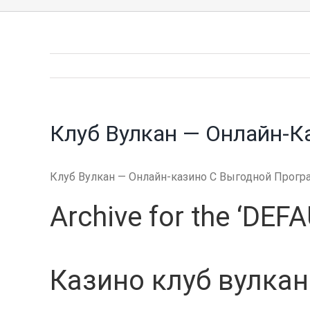
Клуб Вулкан — Онлайн-К
Клуб Вулкан — Онлайн-казино С Выгодной Прог
Archive for the ‘DEF
Казино клуб вулкан