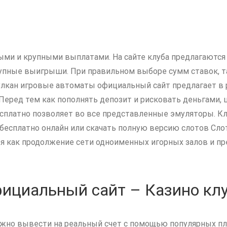
ыми и крупными выплатами. На сайте клуба предлагаютс
рупные выигрыши. При правильном выборе сумм ставок, т
улкан игровые автоматы официальный сайт предлагает в р
 Перед тем как пополнять депозит и рисковать деньгами,
бесплатно позволяет во все представленные эмуляторы. 
ь бесплатно онлайн или скачать полную версию слотов Сл
бя как продолжение сети одноименных игорных залов и п
фициальный сайт – Казино клу
жно вывести на реальный счет с помощью популярных пл