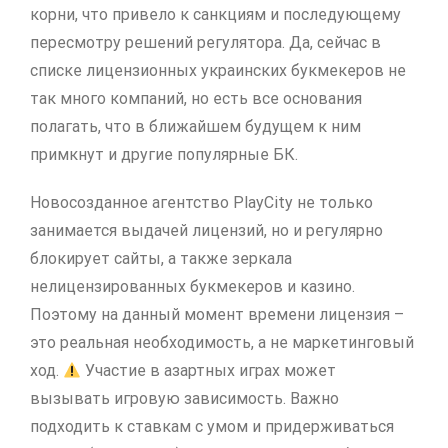
корни, что привело к санкциям и последующему
пересмотру решений регулятора. Да, сейчас в
списке лицензионных украинских букмекеров не
так много компаний, но есть все основания
полагать, что в ближайшем будущем к ним
примкнут и другие популярные БК.
Новосозданное агентство PlayCity не только
занимается выдачей лицензий, но и регулярно
блокирует сайты, а также зеркала
нелицензированных букмекеров и казино.
Поэтому на данный момент времени лицензия –
это реальная необходимость, а не маркетинговый
ход.
Участие в азартных играх может
вызывать игровую зависимость. Важно
подходить к ставкам с умом и придерживаться