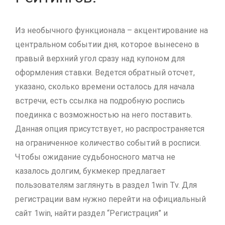
Из необычного функционала – акцентирование на
центральном событии дня, которое вынесено в
правый верхний угол сразу над купоном для
оформления ставки. Ведется обратный отсчет,
указано, сколько времени осталось для начала
встречи, есть ссылка на подробную роспись
поединка с возможностью на него поставить.
Данная опция присутствует, но распространяется
на ограниченное количество событий в росписи.
Чтобы ожидание судьбоносного матча не
казалось долгим, букмекер предлагает
пользователям заглянуть в раздел 1win Tv. Для
регистрации вам нужно перейти на официальный
сайт 1win, найти раздел “Регистрация” и