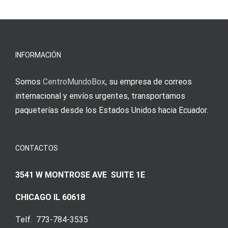
νίκες
erfordert
meine
Augenmer
INFORMACIÓN
Somos
CentroMundoBox
, su empresa de correos
internacional y envíos urgentes, transportamos
paqueterías desde los Estados Unidos hacia Ecuador.
CONTACTOS
3541 W MONTROSE AVE SUITE 1E
CHICAGO IL 60618
Telf. 773-784-3535