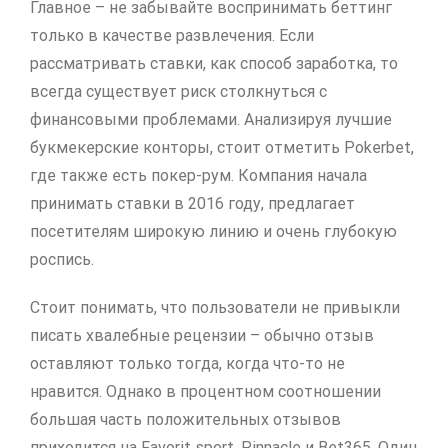
Главное – не забывайте воспринимать беттинг
только в качестве развлечения. Если
рассматривать ставки, как способ заработка, то
всегда существует риск столкнуться с
финансовыми проблемами. Анализируя лучшие
букмекерские конторы, стоит отметить Pokerbet,
где также есть покер-рум. Компания начала
принимать ставки в 2016 году, предлагает
посетителям широкую линию и очень глубокую
роспись.
Стоит понимать, что пользователи не привыкли
писать хвалебные рецензии – обычно отзыв
оставляют только тогда, когда что-то не
нравится. Однако в процентном соотношении
большая часть положительных отзывов
приходится на Favorit sport, Pinnacle и Bet365. Один