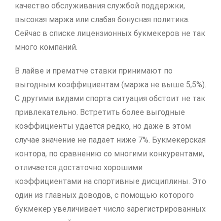
качество обслуживания службой поддержки,
высокая маржа или слабая бонусная политика.
Сейчас в списке лицензионных букмекеров не так
много компаний.
В лайве и прематче ставки принимают по
выгодным коэффициентам (маржа не выше 5,5%).
С другими видами спорта ситуация обстоит не так
привлекательно. Встретить более выгодные
коэффициенты удается редко, но даже в этом
случае значение не падает ниже 7%. Букмекерская
контора, по сравнению со многими конкурентами,
отличается достаточно хорошими
коэффициентами на спортивные дисциплины. Это
один из главных доводов, с помощью которого
букмекер увеличивает число зарегистрированных