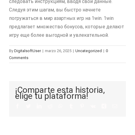
следовать инструкциям, вводя свои данные.
Следуя этим шагам, вы быстро начнете
погружаться в мир азартных игр на 1win. 1win
предлагает множество бонусов, которые делают
игру еще более выгодной и увлекательной.
By
DigitalsoftUser
|
marzo 26, 2025
|
Uncategorized
|
0
Comments
¡Comparte esta historia,
elige tu plataforma!