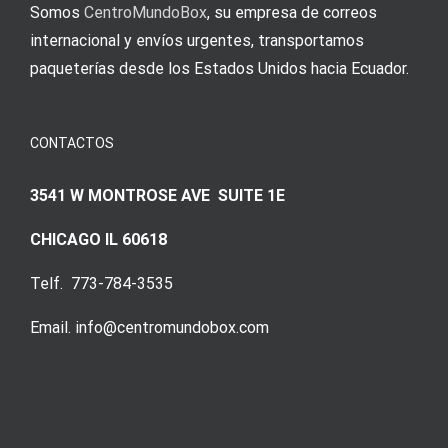
Somos
CentroMundoBox
, su empresa de correos
internacional y envíos urgentes, transportamos
paqueterías desde los Estados Unidos hacia Ecuador.
CONTACTOS
3541 W MONTROSE AVE SUITE 1E
CHICAGO IL 60618
Telf. 773-784-3535
Email. info@centromundobox.com