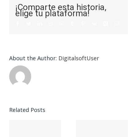
¡Comparte esta historia,
elige tu plataforma!
About the Author:
DigitalsoftUser
1xBet APK
Related Posts
fonctionna
te
Lizenzierte
de