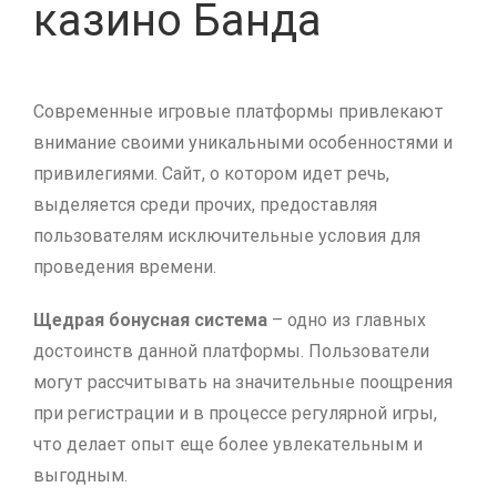
казино Банда
Современные игровые платформы привлекают
внимание своими уникальными особенностями и
привилегиями. Сайт, о котором идет речь,
выделяется среди прочих, предоставляя
пользователям исключительные условия для
проведения времени.
Щедрая бонусная система
– одно из главных
достоинств данной платформы. Пользователи
могут рассчитывать на значительные поощрения
при регистрации и в процессе регулярной игры,
что делает опыт еще более увлекательным и
выгодным.