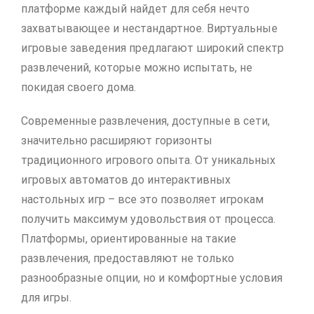
платформе каждый найдет для себя нечто
захватывающее и нестандартное. Виртуальные
игровые заведения предлагают широкий спектр
развлечений, которые можно испытать, не
покидая своего дома.
Современные развлечения, доступные в сети,
значительно расширяют горизонты
традиционного игрового опыта. От уникальных
игровых автоматов до интерактивных
настольных игр – все это позволяет игрокам
получить максимум удовольствия от процесса.
Платформы, ориентированные на такие
развлечения, предоставляют не только
разнообразные опции, но и комфортные условия
для игры.