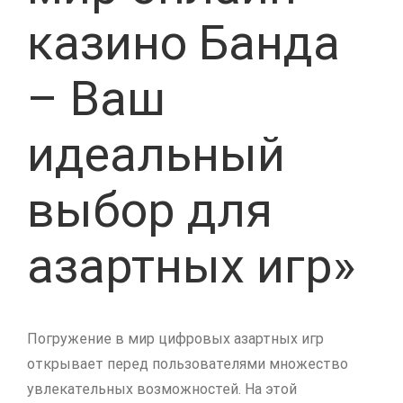
казино Банда
– Ваш
идеальный
выбор для
азартных игр»
Погружение в мир цифровых азартных игр
открывает перед пользователями множество
увлекательных возможностей. На этой