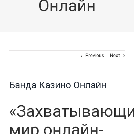
Онлайн
Previous
Next
Банда Казино Онлайн
«Захватывающ
мир онлайн-