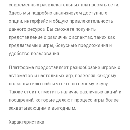
современных развлекательных платформ в сети.
Здесь мы подробно анализируем доступные
опции, интерфейс и общую привлекательность
данного ресурса. Вы сможете получить
представление о различных аспектах, таких как
предлагаемые игры, бонусные предложения и
удобство пользования.
Платформа предоставляет разнообразие игровых
автоматов и настольных игр, позволяя каждому
пользователю найти что-то по своему вкусу.
Также стоит отметить наличие различных акций и
поощрений, которые делают процесс игры более
захватывающим и выгодным.
Характеристика