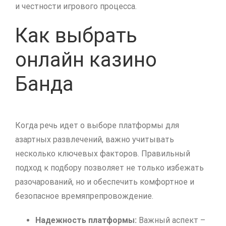
и честности игрового процесса.
Как выбрать
онлайн казино
Банда
Когда речь идет о выборе платформы для
азартных развлечений, важно учитывать
несколько ключевых факторов. Правильный
подход к подбору позволяет не только избежать
разочарований, но и обеспечить комфортное и
безопасное времяпрепровождение.
Надежность платформы:
Важный аспект –