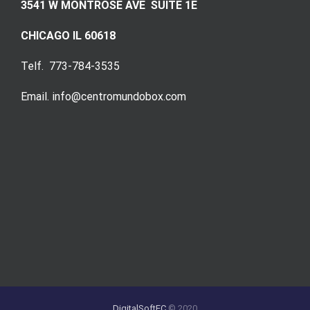
3541 W MONTROSE AVE SUITE 1E
CHICAGO IL 60618
Telf. 773-784-3535
Email. info@centromundobox.com
DigitalSoftEC
© 2020