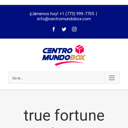
trustworthy
¡Llámenos hoy! +1 (773) 999-7705
|
dissertation
info@centromundobox.com
proofreading
services
Go to...
true fortune