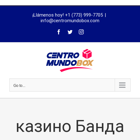
trustworthy
¡Llámenos hoy! +1 (773) 999-7705
|
dissertation
info@centromundobox.com
proofreading
services
Go to...
казино Банда