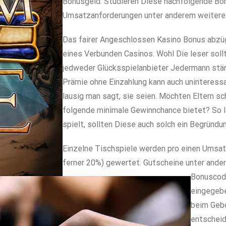
Bonusgeld. Studieren Diese nachfolgende Bo
Umsatzanforderungen unter anderem weitere K
Das fairer Angeschlossen Kasino Bonus abzüg
eines Verbunden Casinos. Wohl Die leser soll
jedweder Glücksspielanbieter Jedermann stän
Prämie ohne Einzahlung kann auch uninteress
lausig man sagt, sie seien. Möchten Eltern sc
folgende minimale Gewinnchance bietet? So la
spielt, sollten Diese auch solch ein Begründu
Einzelne Tischspiele werden pro einen Umsa
ferner 20%) gewertet. Gutscheine unter ande
Bonuscode
eingegebe
beim Gebo
entscheid