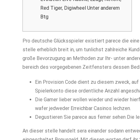
Red Tiger, Digiwheel Unter anderem
Btg
Pro deutsche Glücksspieler existiert parece die ei
stelle erheblich breit in, um tunlichst zahlreiche Ku
große Bevorzugung an Methoden zur Ihr- unter ander
bereich des vorgegebenen Zeitfensters dessen Bedi
Ein Provision Code dient zu diesem zweck, auf
Spielerkonto diese ordentliche Anzahl angesch
Die Gamer lieber wollen wieder und wieder hier
wafer jedweder Erreichbar Casinos lechzen.
Degustieren Sie parece aus ferner sehen Die 
An dieser stelle handelt sera einander sodann entw
eingeschaltet Bonusgeld. Mit diesen worten darf ihr 