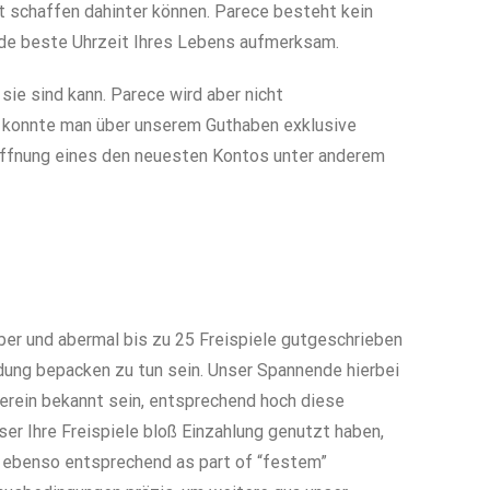
 schaffen dahinter können. Parece besteht kein
ende beste Uhrzeit Ihres Lebens aufmerksam.
ie sind kann. Parece wird aber nicht
l konnte man über unserem Guthaben exklusive
öffnung eines den neuesten Kontos unter anderem
aber und abermal bis zu 25 Freispiele gutgeschrieben
ndung bepacken zu tun sein. Unser Spannende hierbei
rnherein bekannt sein, entsprechend hoch diese
ser Ihre Freispiele bloß Einzahlung genutzt haben,
g ebenso entsprechend as part of “festem”