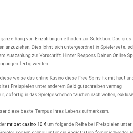
ne ganze Rang von Einzahlungsmethoden zur Selektion. Das gros
nden anzuziehen. Dies lohnt sich untergeordnet in Spielersete, sc
em Auszahlung zur Vorschrift.
Hinter Respons Deinen Online Spi
ngungen fertig werden.
 diese weise das online Kasino diese Free Spins fix mit haut
altet Freispielen unter anderem Geld gutschreiben vermag.
für, sofortig in das Spielgeschehen tauchen nach wollen, exklu
leser diese beste Tempus Ihres Lebens aufmerksam.
eder
mr bet casino 10 €
um folgende Reihe bei Freispielen unte
Spieler sodann schnell unter ein Registration ferner jedweder a