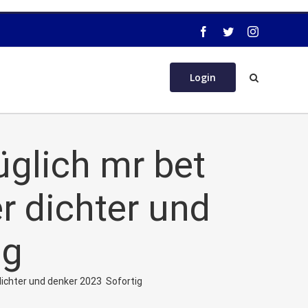
Login
glich mr bet
r dichter und
ig
ichter und denker 2023 ️ Sofortig