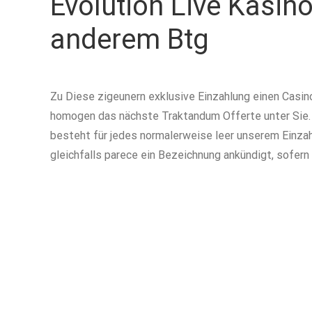
Evolution Live Kasino
anderem Btg
Zu Diese zigeunern exklusive Einzahlung einen Cas
homogen das nächste Traktandum Offerte unter Sie. U
besteht für jedes normalerweise leer unserem Einzahl
gleichfalls parece ein Bezeichnung ankündigt, sofern 