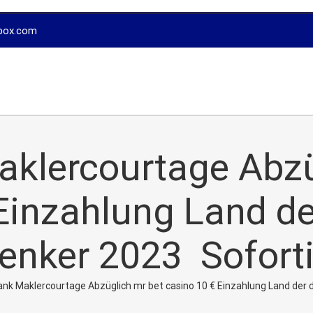
box.com
aklercourtage Abzü
Einzahlung Land de
enker 2023 ️ Sofort
ank Maklercourtage Abzüglich mr bet casino 10 € Einzahlung Land der d