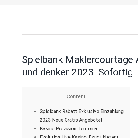
Spielbank Maklercourtage A
und denker 2023 ️ Sofortig
Content
Spielbank Rabatt Exklusive Einzahlung
2023 Neue Gratis Angebote!
Kasino Provision Teutonia
Evolution Live Kasino, Ezugi, Netent,