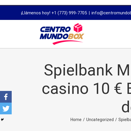
trustworthy
¡Llámenos hoy! +1 (773) 999-7705
|
info@centromundo
dissertation
proofreading
services
Spielbank M
casino 10 € 
d
Home
/
Uncategorized
/
Spielb