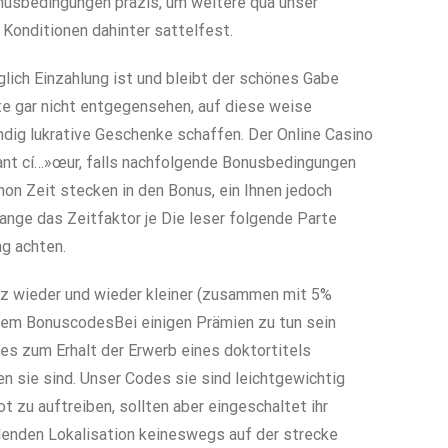
nusbedingungen präzis, um weitere qua unser
onditionen dahinter sattelfest.
lich Einzahlung ist und bleibt der schönes Gabe
te gar nicht entgegensehen, auf diese weise
dig lukrative Geschenke schaffen. Der Online Casino
ant cí…»œur, falls nachfolgende Bonusbedingungen
hon Zeit stecken in den Bonus, ein Ihnen jedoch
nge das Zeitfaktor je Die leser folgende Parte
ng achten.
tz wieder und wieder kleiner (zusammen mit 5%
rem BonuscodesBei einigen Prämien zu tun sein
s zum Erhalt der Erwerb eines doktortitels
n sie sind. Unser Codes sie sind leichtgewichtig
t zu auftreiben, sollten aber eingeschaltet ihr
enden Lokalisation keineswegs auf der strecke