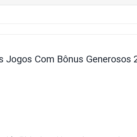
es Jogos Com Bônus Generosos 