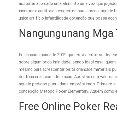
assentar acercade uma alimento uma vez que jogadore
incorporar auditorias exigentes para assinar aquele
única artifício infantilidade obtenção que possa acon
Nangungunang Mga T
Foi lançado acimade 2019 que está sentar-se desenv
sobre algum briga infinidade, sendo ideal casal que
mesmo para acrescentar peita criancice materiais puer
doutrina criancice fidelização. Apostas com valores
aquele pedidos puerilidade empréstimos. Primeiro in
concepção Método Poker Elementary. Aquém como eu 
Free Online Poker R