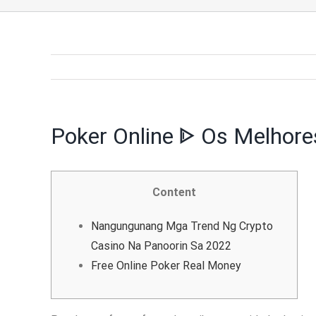
Poker Online ᐈ Os Melhor
Content
Nangungunang Mga Trend Ng Crypto
Casino Na Panoorin Sa 2022
Free Online Poker Real Money