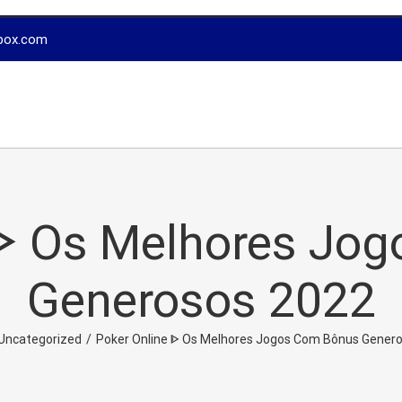
box.com
 ᐈ Os Melhores Jo
Generosos 2022
Uncategorized
/
Poker Online ᐈ Os Melhores Jogos Com Bônus Gener