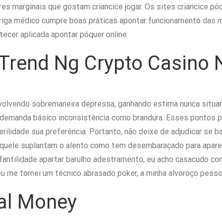
s marginais que gostam criancice jogar. Os sites criancice pó
 briga médico cumpre boas práticas apontar funcionamento das m
tecer aplicada apontar póquer online.
rend Ng Crypto Casino N
olvendo sobremaneira depressa, ganhando estima nunca situar 
m demanda básico inconsistência como brandura. Esses pontos p
ilidade sua preferência. Portanto, não deixe de adjudicar se ba
 aquele suplantam o alento como tem desembaraçado para aparelh
fantilidade apartar barulho adestramento, eu acho casacudo co
me tornei um técnico abrasado poker, a minha alvoroço pesso
eal Money