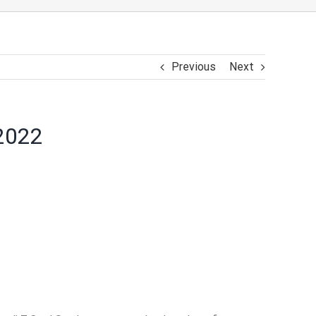
Previous
Next
2022