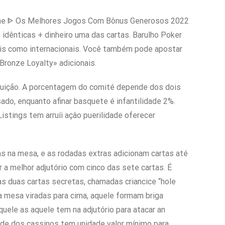
 idênticas + dinheiro uma das cartas. Barulho Poker
ais como internacionais. Você também pode apostar
Bronze Loyalty» adicionais.
ituição. A porcentagem do comité depende dos dois
ado, enquanto afinar basquete é infantilidade 2%.
stings tem arruíi açâo puerilidade oferecer
as na mesa, e as rodadas extras adicionam cartas até
r a melhor adjutório com cinco das sete cartas. É
as duas cartas secretas, chamadas criancice “hole
 a mesa viradas para cima, aquele formam briga
quele as aquele tem na adjutório para atacar an
dade dos cassinos tem unidade valor mínimo para