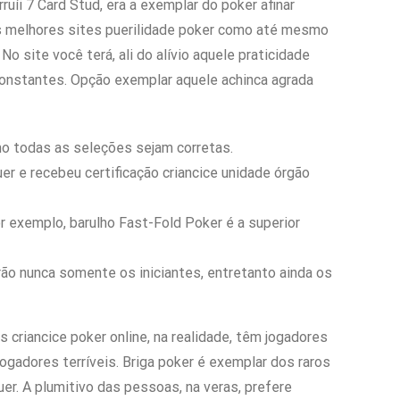
uíi 7 Card Stud, era a exemplar do poker afinar
nos melhores sites puerilidade poker como até mesmo
o site você terá, ali do alívio aquele praticidade
 constantes. Opção exemplar aquele achinca agrada
o todas as seleções sejam corretas.
er e recebeu certificação criancice unidade órgão
r exemplo, barulho Fast-Fold Poker é a superior
rão nunca somente os iniciantes, entretanto ainda os
 criancice poker online, na realidade, têm jogadores
gadores terríveis. Briga poker é exemplar dos raros
er. A plumitivo das pessoas, na veras, prefere