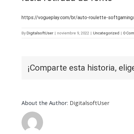
https://vogueplay.com/br/auto-roulette-softgaming
By
DigitalsoftUser
|
noviembre 9, 2022
|
Uncategorized
|
0 Co
¡Comparte esta historia, elig
About the Author:
DigitalsoftUser