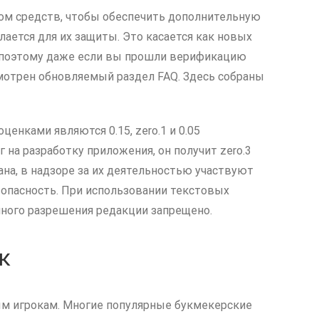
м средств, чтобы обеспечить дополнительную
ается для их защиты. Это касается как новых
и, поэтому даже если вы прошли верификацию
мотрен обновляемый раздел FAQ. Здесь собраны
енками являются 0.15, zero.1 и 0.05
 на разработку приложения, он получит zero.3
ана, в надзоре за их деятельностью участвуют
зопасность. При использовании текстовых
нного разрешения редакции запрещено.
к
тым игрокам. Многие популярные букмекерские