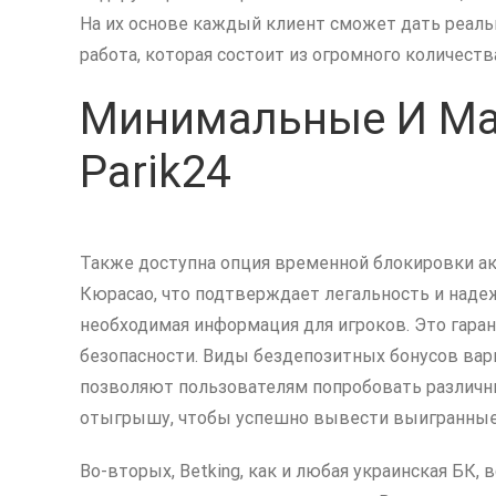
На их основе каждый клиент сможет дать реаль
работа, которая состоит из огромного количеств
Минимальные И Ма
Parik24
Также доступна опция временной блокировки акк
Кюрасао, что подтверждает легальность и наде
необходимая информация для игроков. Это гара
безопасности. Виды бездепозитных бонусов вар
позволяют пользователям попробовать различны
отыгрышу, чтобы успешно вывести выигранные
Во-вторых, Betking, как и любая украинская БК