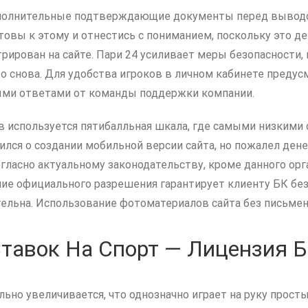
ополнительные подтверждающие документы перед выводо
овы к этому и отнестись с пониманием, поскольку это дел
истрирован на сайте. Пари 24 усиливает меры безопасност
 снова. Для удобства игроков в личном кабинете предус
ыми ответами от команды поддержки компании.
используется пятибалльная шкала, где самыми низкими оц
ился о создании мобильной версии сайта, но пожалел денег
огласно актуальному законодательству, кроме данного орг
чие официального разрешения гарантирует клиенту БК бе
ательна. Использование фотоматериалов сайта без письме
Ставок На Спорт — Лицензия Б
ьно увеличивается, что однозначно играет на руку прос