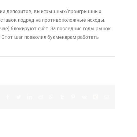
ории депозитов, выигрышных/проигрышных
о ставок подряд на противоположные исходы.
чае) блокируют счёт. За последние годы рынок
у. Этот шаг позволил букмекерам работать