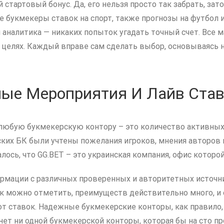
тартовый бонус. Да, его нельзя просто так забрать, за
е букмекеры ставок на спорт, также прогнозы на футбол
я аналитика — никаких попыток угадать точный счет. Все
елях. Каждый вправе сам сделать выбор, основываясь на
ые Мероприятия И Лайв Ста
любую букмекерскую контору – это количество активных 
ских БК были учтены пожелания игроков, мнения авторов
ось, что GG.BET – это украинская компания, офис которой
рмации с различных проверенных и авторитетных источни
ак можно отметить, преимуществ действительно много, и
 ставок. Надежные букмекерские конторы, как правило, н
нет ни одной букмекерской конторы, которая бы на сто 