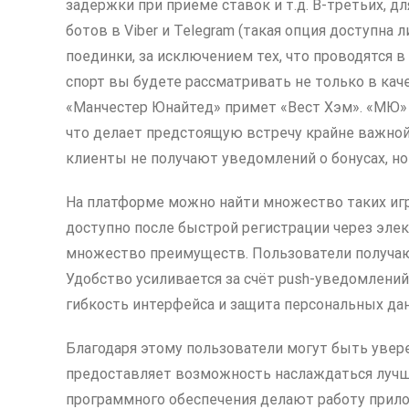
задержки при приеме ставок и т.д. В-третьих,
ботов в Viber и Telegram (такая опция доступна
поединки, за исключением тех, что проводятся 
спорт вы будете рассматривать не только в каче
«Манчестер Юнайтед» примет «Вест Хэм». «МЮ» с
что делает предстоящую встречу крайне важной 
клиенты не получают уведомлений о бонусах, но
На платформе можно найти множество таких игр
доступно после быстрой регистрации через эле
множество преимуществ. Пользователи получают
Удобство усиливается за счёт push-уведомлени
гибкость интерфейса и защита персональных да
Благодаря этому пользователи могут быть увере
предоставляет возможность наслаждаться лу
программного обеспечения делают работу прило