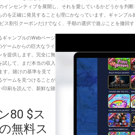
料のインセンティブを展開し、それを愛しているかどうかを判
ものを正確に発見することも理にかなっています。ギャンブル
ービス割引クーポンだけでなく、手順の選択で遊ぶことを撤回
ギャンブルのWebページ
iseのゲームからの巨大なライ
ンを提供します。完全に無
を試して、まだ本当の収入
ます。賭けの基準を見て
るゲームを見つけることが
い印刷を読んで、新鮮な賭
80 $ス
％の無料ス