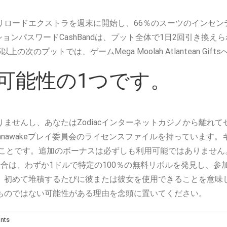
ロードエクストラを週末に開始し、66％のスーツのインセン
ョンパスワードCashBandは、プット全体で1日2回引き換え
上の次のプットでは、ゲームMega Moolah Atlantean G
可能性の1つです。
ませんし、あなたはZodiacインターネットカジノから離れ
hnawakeプレイ委員会のライセンスファイルを持っています
ることです。追加のボーナスは必ずしも利用可能ではありませ
合は、わずか1ドルで特定の100％の無料リボルを発見し、参
、初めて堆積するたびに彼または彼女を使用できることを意味
ものではない可能性がある理由を念頭に置いてください。
nts