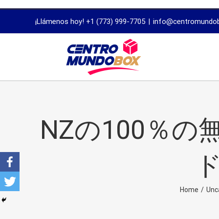
trustworthy
¡Llámenos hoy! +1 (773) 999-7705
|
info@centromundo
dissertation
proofreading
services
NZの100％の
Home
/
Unc