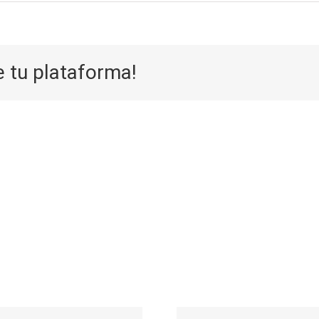
e tu plataforma!
Aufwarts 
Die Selektion
eine
eines Casinos
Neuersche