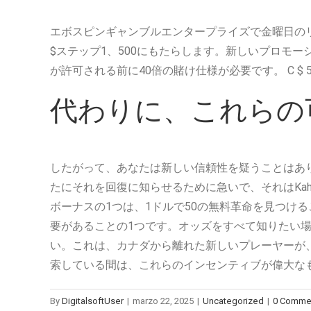
エボスピンギャンブルエンタープライズで金曜日のリ
$ステップ1、500にもたらします。新しいプロモーシ
が許可される前に40倍の賭け仕様が必要です。 C $ 5以
代わりに、これらの
したがって、あなたは新しい信頼性を疑うことはあり
たにそれを回復に知らせるために急いで、それはKa
ボーナスの1つは、1ドルで50の無料革命を見つけ
要があることの1つです。オッズをすべて知りたい場
い。これは、カナダから離れた新しいプレーヤーが
索している間は、これらのインセンティブが偉大な
By
DigitalsoftUser
|
marzo 22, 2025
|
Uncategorized
|
0 Comme