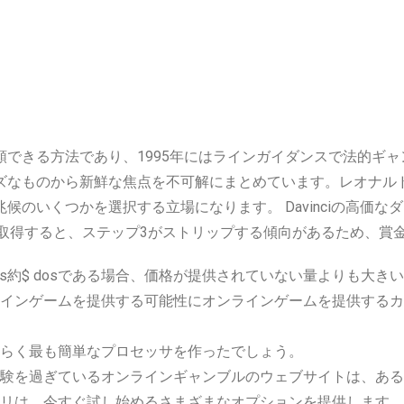
できる方法であり、1995年にはラインガイダンスで法的ギ
ズなものから新鮮な焦点を不可解にまとめています。レオナル
くつかを選択する立場になります。 Davinciの高価なダイヤモ
Sの3を取得すると、ステップ3がストリップする傾向があるため、賞
os約$ dosである場合、価格が提供されていない量よりも大き
インゲームを提供する可能性にオンラインゲームを提供するカ
らく最も簡単なプロセッサを作ったでしょう。
験を過ぎているオンラインギャンブルのウェブサイトは、ある
リは、今すぐ試し始めるさまざまなオプションを提供します。