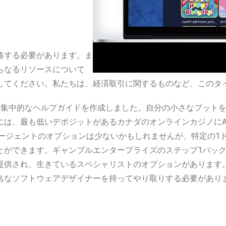
絡する必要があります。ま
らなるリソースについて
してください。私たちは、経済取引に関するものなど、このタ
の集中的なヘルプガイドを作成しました。自分の小さなプット
最も低いデポジットがあるカナダのオンラインカジノにAlive A
ージェントのオプションは少ないかもしれませんが、特定の1
とができます。ギャンブルエンタープライズのステップ1バッ
提供され、生きているスペシャリストのオプションがあります。
名なソフトウェアデザイナーを持ってやり取りする必要があり