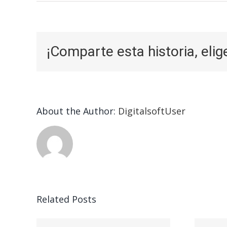
¡Comparte esta historia, elig
About the Author:
DigitalsoftUser
Related Posts
ead