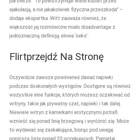
partnerze. “To powstrzymuje wiele kobiet przed
ejakulacją, a nie jakakolwiek fizyczna przeszkoda” –
dodaje ekspertka. Witt zauważa również, że
większość jej rozmówców miało disadvantage z
jednoznaczną definicją słowa ‘seks’.
Flirtprzejdź Na Stronę
Oczywiście zawsze powinieneś dawać napiwki
podczas doskonałych występów. Dostępne są również
wszystkie inne funkcje, których możesz oczekiwać od
witryny, takie jak prywatny czat, napiwki i tak dalej.
Niewiele witryn z kamerkami erotycznymi potrafi
wznieść się ponad linię brzegową i wyróżnić się. Może
to wydawać się zaskakujące, biorąc pod uwagę
poniższą listę ponad 20 oczekujących. Pamiętaj