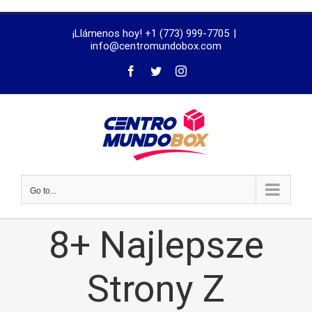
trustworthy
¡Llámenos hoy! +1 (773) 999-7705
|
dissertation
info@centromundobox.com
proofreading
services
Go to...
8+ Najlepsze
Strony Z