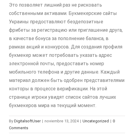
Это позволяет лишний раз не рисковать
собственными активами. Букмекерские сайты
Украины предоставляют бездепозитные
фрибеты за регистрацию или приглашение друга,
в качестве бонуса за пополнение баланса, в
рамках акций и конкурсов. Для создания профиля
букмекер может потребовать указать адрес
электронной почты, предоставить номер
мобильного телефона и другие данные. Каждый
материал должен быть одобрен представителями
конторы в процессе верификации. На этой
странице игроки увидят список сайтов лучших
букмекеров мира на текущий момент.
By
DigitalsoftUser
|
noviembre 13, 2024
|
Uncategorized
|
0
Comments