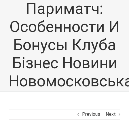
Париматч:
Особенности И
Бонусы Клуба
Бізнес Новини
Новомосковськ
Previous
Next