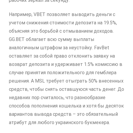
рабочих зеркал за секунду.
Например, VBET позволяет выводить деньги с
учетом снижения стоимости депозита на 19.5%,
объясняя это борьбой с отмыванием доходов.
GG.BET облагает всю сумму выплаты
аналогичным штрафом за неустойку. FavBet
оставляет за собой право отклонить заявку на
возврат депозита и удерживает 1.5% комиссию в
случае принятия положительного для гемблера
решения. А MSL требует отыграть 50% внесенных
средств, чтобы снять оставшуюся часть денег. До
недавних пор считалось, что разнообразие
способов пополнения кошелька и хотя бы десяток
вариантов вывода средств – это обязательный
атрибут для любого украинского букмекера.