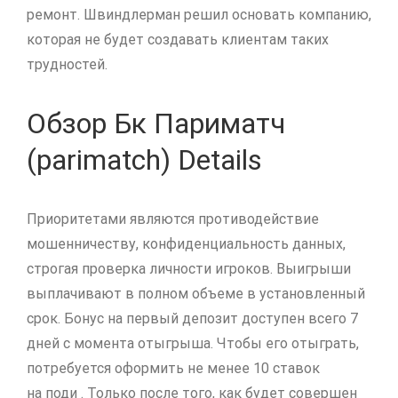
ремонт. Швиндлерман решил основать компанию,
которая не будет создавать клиентам таких
трудностей.
Обзор Бк Париматч
(parimatch) Details
Приоритетами являются противодействие
мошенничеству, конфиденциальность данных,
строгая проверка личности игроков. Выигрыши
выплачивают в полном объеме в установленный
срок. Бонус на первый депозит доступен всего 7
дней с момента отыгрыша. Чтобы его отыграть,
потребуется оформить не менее 10 ставок
на поди . Только после того, как будет совершен