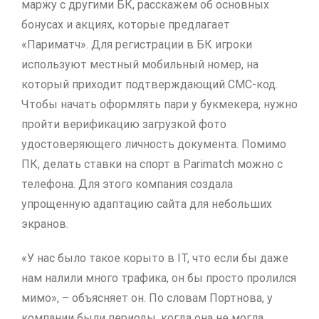
маржу с другими БК, расскажем об основных
бонусах и акциях, которые предлагает
«Париматч». Для регистрации в БК игроки
используют местный мобильный номер, на
который приходит подтверждающий СМС-код.
Чтобы начать оформлять пари у букмекера, нужно
пройти верификацию загрузкой фото
удостоверяющего личность документа. Помимо
ПК, делать ставки на спорт в Parimatch можно с
телефона. Для этого компания создала
упрощенную адаптацию сайта для небольших
экранов.
«У нас было такое корыто в IT, что если бы даже
нам налили много трафика, он бы просто пролился
мимо», – объясняет он. По словам Портнова, у
компании были периоды, когда она не могла