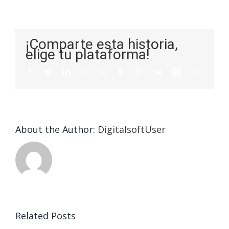
¡Comparte esta historia,
elige tu plataforma!
About the Author:
DigitalsoftUser
Die
Selektion
eines
Vegasino
f
Casinos
Related Posts
– Ο