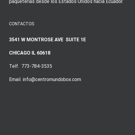
paqueterías desde los Estados Unidos hacia Ecuador.
CONTACTOS
3541 W MONTROSE AVE SUITE 1E
CHICAGO IL 60618
Telf. 773-784-3535
Email. info@centromundobox.com