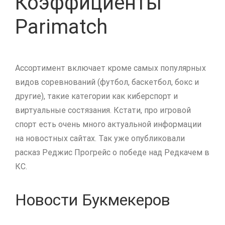
Коэффициенты
Parimatch
Ассортимент включает кроме самых популярных
видов соревнований (футбол, баскетбол, бокс и
другие), такие категории как киберспорт и
виртуальные состязания. Кстати, про игровой
спорт есть очень много актуальной информации
на новостных сайтах. Так уже опубликовали
расказ Реджис Прогрейс о победе над Редкачем в
КС.
Новости Букмекеров