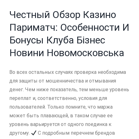
Честный Обзор Казино
Париматч: Особенности И
Бонусы Клуба Бізнес
Новини Новомосковська
Во всех остальных случаях проверка необходима
для защиты от мошенничества и отмывания
денег. Чем ниже показатель, тем меньше уровень
переплат и, соответственно, условия для
пользователей. Только помните, что маржа
может быть плавающей, в таком случае ее
уровень варьируется от одного поединка к
другому.
С подробным перечнем брендов