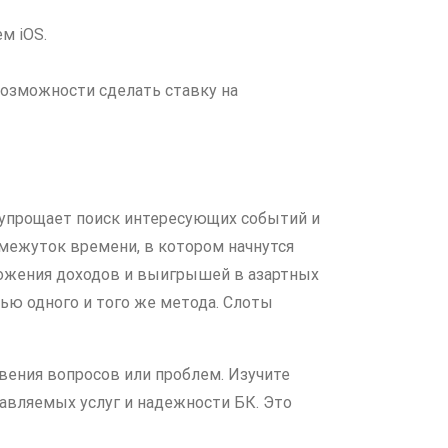
м iOS.
 возможности сделать ставку на
й упрощает поиск интересующих событий и
межуток времени, в котором начнутся
ложения доходов и выигрышей в азартных
ью одного и того же метода. Слоты
овения вопросов или проблем. Изучите
авляемых услуг и надежности БК. Это