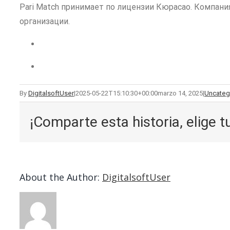
Pari Match принимает по лицензии Кюрасао. Компан
организации.
By
DigitalsoftUser
|
2025-05-22T15:10:30+00:00
marzo 14, 2025
|
Uncateg
¡Comparte esta historia, elige t
About the Author:
DigitalsoftUser