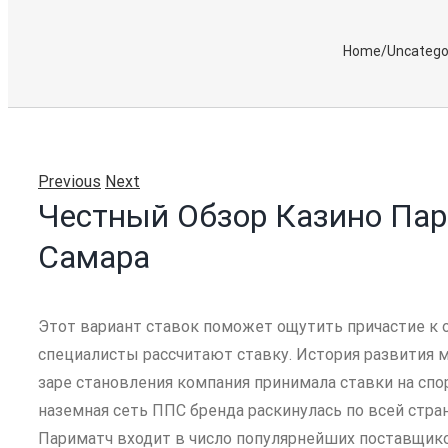
Home
/
Uncatego
Previous
Next
Честный Обзор Казино Пар
Самара
Этот вариант ставок поможет ощутить причастие к 
специалисты рассчитают ставку. История развития м
заре становления компания принимала ставки на сп
наземная сеть ППС бренда раскинулась по всей стран
Париматч входит в число популярнейших поставщиков