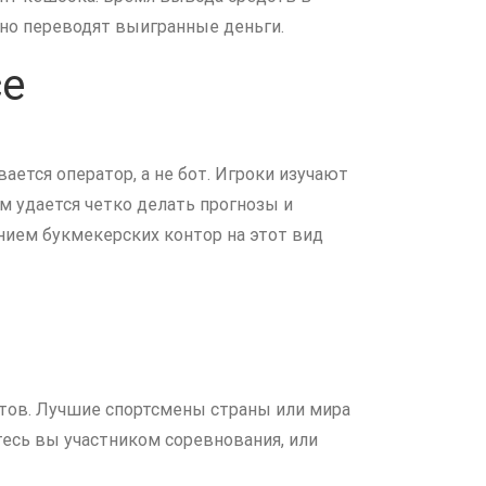
но переводят выигранные деньги.
се
ается оператор, а не бот. Игроки изучают
м удается четко делать прогнозы и
нием букмекерских контор на этот вид
тов. Лучшие спортсмены страны или мира
тесь вы участником соревнования, или