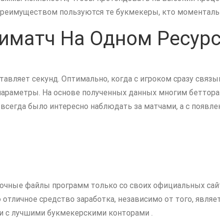
Преимуществом пользуются те букмекеры, кто моменталь
иматч На Одном Ресур
вляет секунд. Оптимально, когда с игроком сразу связыв
параметры. На основе полученных данных многим беттора
всегда было интересно наблюдать за матчами, а с появле
очные файлы программ только со своих официальных сай
 отличное средство заработка, независимо от того, являе
 с лучшими букмекерскими конторами .