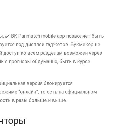
 ✔️ BK Parimatch mobile app позволяет быть
руется под дисплеи гаджетов. Букмекер не
й доступ ко всем разделам возможен через
ные прогнозы обдуманно, быть в курсе
официальная версия блокируется
ежиме “онлайн”, то есть на официальном
ность в разы больше и выше.
онторы