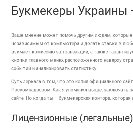
Букмекеры Украины 
Ваше мнение может помочь другим людям, которые по
независимым от компьютера и делать ставки в любо
взимает комиссию за транзакции, а также гарантир
кнопки главного меню, расположенного наверху стр
событий и анализировать статистику.
Суть зеркала в том, что это копия официального сай
Роскомнадзором. Как я упомянул выше, заключать п
сайте. Но когда ты – букмекерская контора, котора
Лицензионные (легальные)