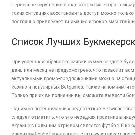
Серьезное нарушение вроде открытия второго аккау
таких ситуациях восстановить доступ можно только 
постоянно привлекает внимание игроков масштабны
Список Лучших Букмекерск
При успешной обработке заявки сумма средств будет
день или месяц не предусмотрено, что позволит ва
актуальными промо-предложениями можно на официа
казино и популярных Betgames. Также напомним, чт
Только при их выполнении вы сможете вывести бон
Одним из потенциальных недостатков Betwinner явля
следует отметить, что это нередкая практика в инд
Украине с большим отрывом является футбол. Еще о
клиентам Fonbet предлагают стать участникам прог