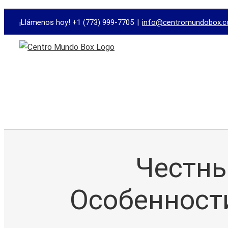
Skip
trustworthy
¡Llámenos hoy! +1 (773) 999-7705
|
info@centromundobox.
to
dissertation
content
proofreading
services
Честны
Особенности