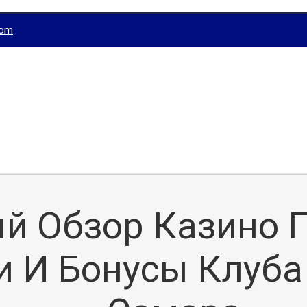
com
й Обзор Казино 
 И Бонусы Клуба