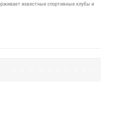
держивает известные спортивные клубы и
Facebook
Twitter
LinkedIn
Reddit
WhatsApp
Tumblr
Pinterest
Vk
Xing
Email