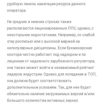
удобную панель навигации ресурса данного
оператора.
На средних и нижних строках также
располагаются лицензированные ППС, однако, с
некоторыми недостатками. Например, со слабой
stay росписью или с высокой маржей на
непопулярные дисциплины. Если букмекерская
контора честно работает под надзором и по
лицензии от надежного зарубежного регулятора,
она также может войти в независимый рейтинг
лидеров индустрии. Однако для попадания в ТОП,
она должна будет соответствовать
дополнительным условиям. Так, для нее будет
обязательно наличие загружаемых версий и/или
большого количества активных зеркал.