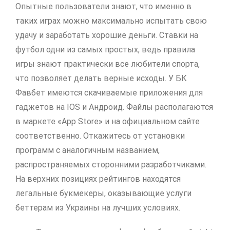
Опытные пользователи знают, что именно в
таких играх можно максимально испытать свою
удачу и заработать хорошие деньги. Ставки на
футбол одни из самых простых, ведь правила
игры знают практически все любители спорта,
что позволяет делать верные исходы. У БК
Фавбет имеются скачиваемые приложения для
гаджетов на IOS и Андроид. Файлы располагаются
в маркете «App Store» и на официальном сайте
соответственно. Откажитесь от установки
программ с аналогичным названием,
распространяемых сторонними разработчиками.
На верхних позициях рейтингов находятся
легальные букмекеры, оказывающие услуги
беттерам из Украины на лучших условиях.