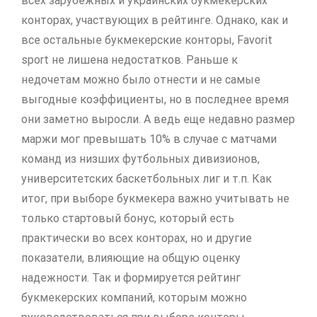
всех зарубежных и украинских букмекерских
конторах, участвующих в рейтинге. Однако, как и
все остальные букмекерские конторы, Favorit
sport не лишена недостатков. Раньше к
недочетам можно было отнести и не самые
выгодные коэффициенты, но в последнее время
они заметно выросли. А ведь еще недавно размер
маржи мог превышать 10% в случае с матчами
команд из низших футбольных дивизионов,
университетских баскетбольных лиг и т.п. Как
итог, при выборе букмекера важно учитывать не
только стартовый бонус, который есть
практически во всех конторах, но и другие
показатели, влияющие на общую оценку
надежности. Так и формируется рейтинг
букмекерских компаний, которым можно