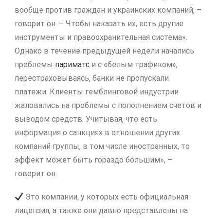
вообще против граждан и украинских компаний, –
говорит он. – Чтобы наказать их, есть другие
инструменты и правоохранительная система».
Однако в течение предыдущей недели начались
проблемы
париматс
и с «белым трафиком»,
перестраховываясь, банки не пропускали
платежи. Клиенты гемблинговой индустрии
жаловались на проблемы с пополнением счетов и
выводом средств. Учитывая, что есть
информация о санкциях в отношении других
компаний группы, в том числе иностранных, то
эффект может быть гораздо большим», –
говорит он.
Это компании, у которых есть официальная
лицензия, а также они давно представлены на