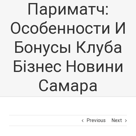
Париматч:
Особенности И
Бонусы Клуба
Бізнес Новини
Самара
Previous
Next