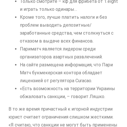
Только смотрите – кф для фрибета от 1.eight
и играть только одинары…
Кроме того, лучше платить налоги и без
проблем выводить депозитные/
заработанные средства, чем столкнуться с
отказом в выдаче всех финансов.
Париматч является лидером среди
организаторов азартных развлечений.
На сайте размещена информация, что Пари
Матч букмекерская контора обладает
лицензией от регулятора Curacao.
«Есть возможность на территории Украины
обжаловать санкции, – говорит Ляшко.
В то же время причастный к игорной индустрии
юрист считает ограничения слишком жесткими.
«Я считаю, что санкции не могут быть применены