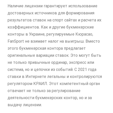
Наличие лицензии гарантирует использование
достоверных источников для формирования
результатов ставок на спорт сайтах и расчета их
коэффициентов. Как и другие букмекерские
конторы в Украине, регулируемые Кюрасао,
FanSport не взимает налог на выигрыш. Вместо
этого букмекерская контора предлагает
оригинальные вариации ставок. Это могут быть
не только привычные ординар, экспресс или
система, но и цепочки из событий. С 2021 года
ставки в Интернете легальны и контролируются
регулятором КРАИЛ. Этот компетентный орган
отвечает не только за регулирование
деятельности букмекерских контор, но и за
выдачу лицензии.