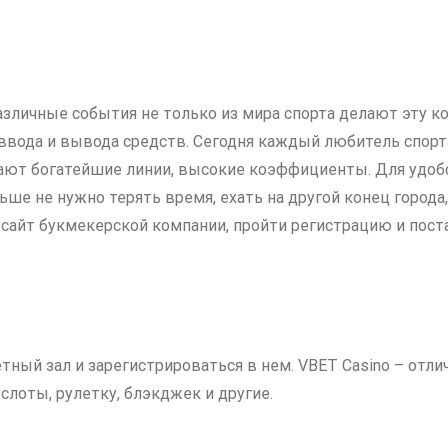
различные события не только из мира спорта делают эту
вода и вывода средств. Сегодня каждый любитель спорта
гают богатейшие линии, высокие коэффициенты. Для удоб
ше не нужно терять время, ехать на другой конец города,
 сайт букмекерской компании, пройти регистрацию и пост
тный зал и зарегистрироваться в нем. VBET Casino – отли
слоты, рулетку, блэкджек и другие.