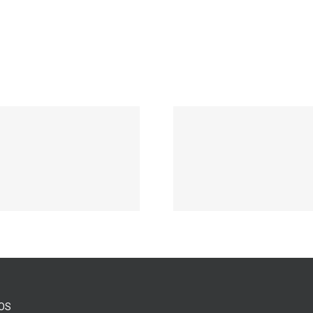
Aufwarts 
Die Selektion
eine
eines Casinos
Neuersche
auf zuhilfenahme
sticht 
durch
speziell 
attraktivem
Boome
Vermittlungsprovision
Gamble 
blo? Einzahlung
Beste
erfordert meine
Zweiter
Augenmerk
des ja
OS