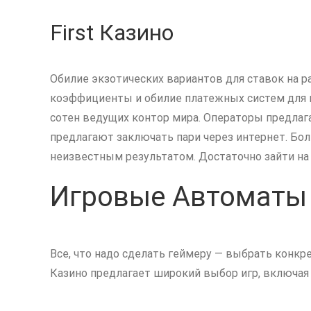
First Казино
Обилие экзотических вариантов для ставок на 
коэффициенты и обилие платежных систем для в
сотен ведущих контор мира. Операторы предла
предлагают заключать пари через интернет. Боль
неизвестным результатом. Достаточно зайти на
Игровые Автоматы
Все, что надо сделать геймеру — выбрать конкре
Казино предлагает широкий выбор игр, включая 