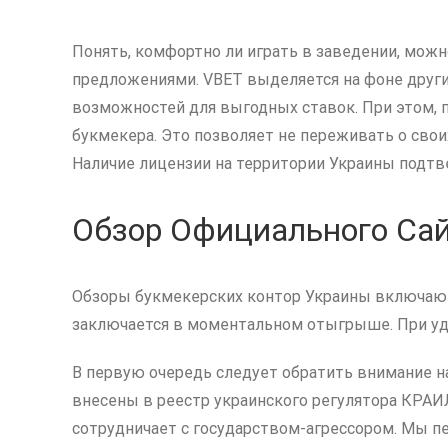
Понять, комфортно ли играть в заведении, мож
предложениями. VBET выделяется на фоне друг
возможностей для выгодных ставок. При этом,
букмекера. Это позволяет не переживать о свои
Наличие лицензии на территории Украины подтв
Обзор Официального Сай
Обзоры букмекерских контор Украины включают
заключается в моментальном отыгрыше. При уд
В первую очередь следует обратить внимание на
внесены в реестр украинского регулятора КРАИЛ
сотрудничает с государством-агрессором. Мы п