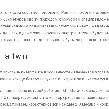
но только на собственном опыте. Рейтинг помогает огран
их букмекеров своим подходом к бонусам и спецпредложе
 потенциальным пользователям стоит учитывать медленн
х деньгах, и даже очень крупный выигрыш точно будет вы
ерждает законность деятельности букмекерской конторы 
та 1win
 описание интерфейса и особенностей элементов управл
ачном исходе беттор получает выигрыш за вычетом сумм
 лицензию, по которой работает БК. Мы рекомендуем пол
. Это подразумевает, что контора работает в правовом по
ересматриваем характеристики каждые 2-3 месяца и корр