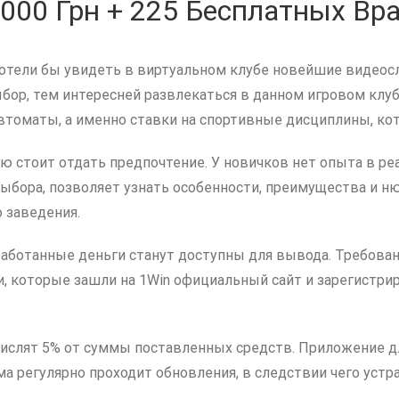
 000 Грн + 225 Бесплатных В
отели бы увидеть в виртуальном клубе новейшие видеосло
бор, тем интересней развлекаться в данном игровом клу
автоматы, а именно ставки на спортивные дисциплины, ко
ю стоит отдать предпочтение. У новичков нет опыта в ре
выбора, позволяет узнать особенности, преимущества и 
о заведения.
аботанные деньги станут доступны для вывода. Требовани
, которые зашли на 1Win официальный сайт и зарегистрир
числят 5% от суммы поставленных средств. Приложение д
а регулярно проходит обновления, в следствии чего устр