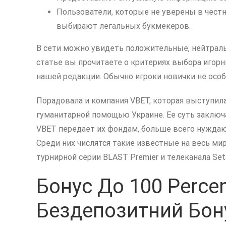
Пользователи, которые не уверены в честн
выбирают легальных букмекеров.
В сети можно увидеть положительные, нейтраль
статье вы прочитаете о критериях выбора игорн
нашей редакции. Обычно игроки новички не осо
Порадовала и компания VBET, которая выступила
гуманитарной помощью Украине. Ее суть заключа
VBET передает их фондам, больше всего нуждаю
Среди них числятся такие известные на весь мир 
турнирной серии BLAST Premier и телеканала Seta
Бонус До 100 Perce
Бездепозитний Бону