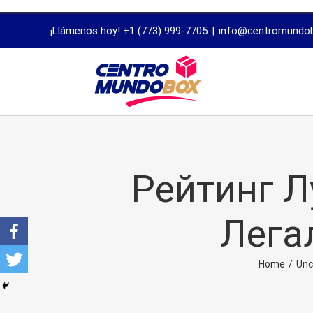
trustworthy
¡Llámenos hoy! +1 (773) 999-7705
|
info@centromundo
dissertation
proofreading
services
Рейтинг Л
Лега
Home
/
Unc