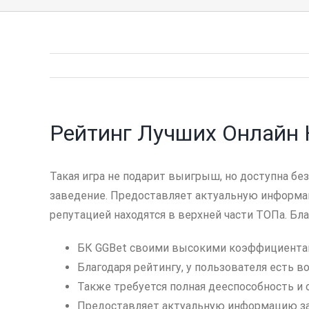
Рейтинг Лучших Онлайн 
Такая игра не подарит выигрыш, но доступна бе
заведение. Предоставляет актуальную информа
репутацией находятся в верхней части ТОПа. Бл
БК GGBet своими высокими коэффициентам
Благодаря рейтингу, у пользователя есть 
Также требуется полная дееспособность и 
Предоставляет актуальную информацию за