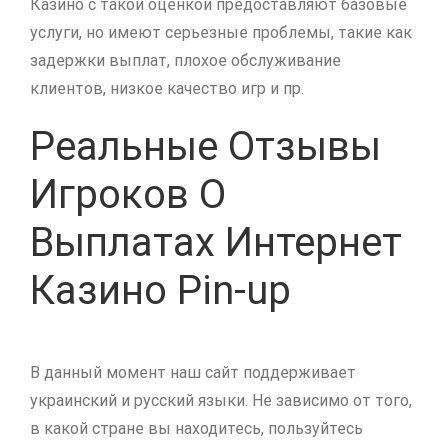
Казино с такой оценкой предоставляют базовые
услуги, но имеют серьезные проблемы, такие как
задержки выплат, плохое обслуживание
клиентов, низкое качество игр и пр.
Реальные Отзывы
Игроков О
Выплатах Интернет
Казино Pin-up
В данный момент наш сайт поддерживает
украинский и русский языки. Не зависимо от того,
в какой стране вы находитесь, пользуйтесь