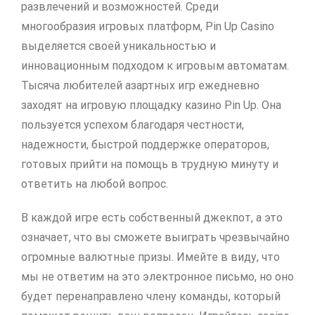
развлечений и возможностей. Среди
многообразия игровых платформ, Pin Up Casino
выделяется своей уникальностью и
инновационным подходом к игровым автоматам.
Тысяча любителей азартных игр ежедневно
заходят на игровую площадку казино Pin Up. Она
пользуется успехом благодаря честности,
надежности, быстрой поддержке операторов,
готовых прийти на помощь в трудную минуту и
ответить на любой вопрос.
В каждой игре есть собственный джекпот, а это
означает, что вы сможете выиграть чрезвычайно
огромные валютные призы. Имейте в виду, что
мы не ответим на это электронное письмо, но оно
будет перенаправлено члену команды, который