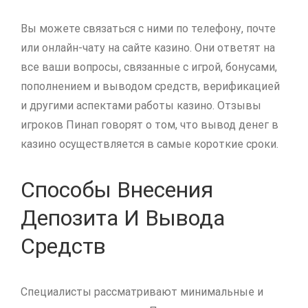
Вы можете связаться с ними по телефону, почте
или онлайн-чату на сайте казино. Они ответят на
все ваши вопросы, связанные с игрой, бонусами,
пополнением и выводом средств, верификацией
и другими аспектами работы казино. Отзывы
игроков Пинап говорят о том, что вывод денег в
казино осуществляется в самые короткие сроки.
Способы Внесения
Депозита И Вывода
Средств
Специалисты рассматривают минимальные и