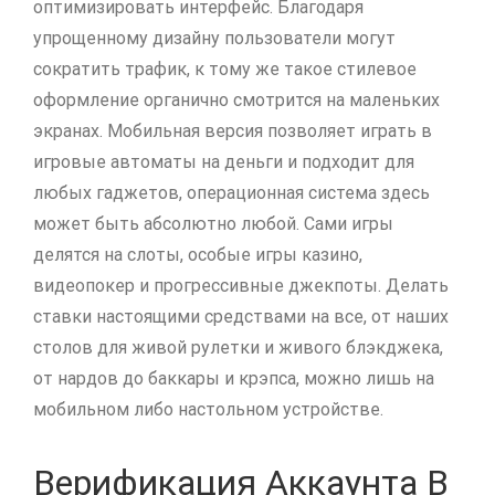
оптимизировать интерфейс. Благодаря
упрощенному дизайну пользователи могут
сократить трафик, к тому же такое стилевое
оформление органично смотрится на маленьких
экранах. Мобильная версия позволяет играть в
игровые автоматы на деньги и подходит для
любых гаджетов, операционная система здесь
может быть абсолютно любой. Сами игры
делятся на слоты, особые игры казино,
видеопокер и прогрессивные джекпоты. Делать
ставки настоящими средствами на все, от наших
столов для живой рулетки и живого блэкджека,
от нардов до баккары и крэпса, можно лишь на
мобильном либо настольном устройстве.
Верификация Аккаунта В