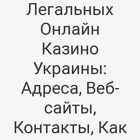
Легальных
Онлайн
Казино
Украины:
Адреса, Веб-
сайты,
Контакты, Как