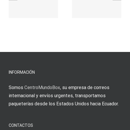
γρήγορο
attraktive
παιχνίδι
Vermittlun
και
blo?
άμεσες
s
Einzahlung
νίκες
erfordert
meine
Augenmer
INFORMACIÓN
Somos
CentroMundoBox
, su empresa de correos
internacional y envíos urgentes, transportamos
paqueterías desde los Estados Unidos hacia Ecuador.
CONTACTOS