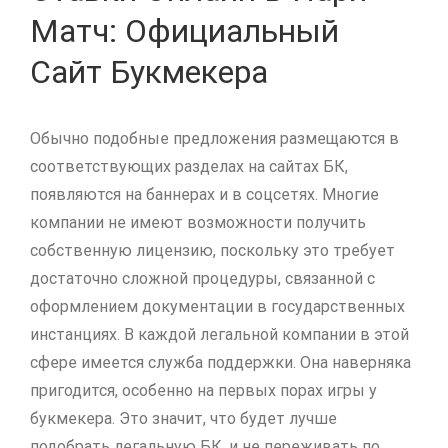
Матч: Официальный
Сайт Букмекера
Обычно подобные предложения размещаются в
соответствующих разделах на сайтах БК,
появляются на баннерах и в соцсетях. Многие
компании не имеют возможности получить
собственную лицензию, поскольку это требует
достаточно сложной процедуры, связанной с
оформлением документации в государственных
инстанциях. В каждой легальной компании в этой
сфере имеется служба поддержки. Она наверняка
пригодится, особенно на первых порах игры у
букмекера. Это значит, что будет лучше
подобрать легальную БК, и не переживать по