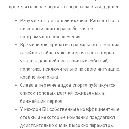
проверить после первого запроса на вывод денег.
Разумеется, для онлайн-казино Parimatch это
не полный список разработчиков
программного обеспечения.
Времени для принятия правильного решения
в лайве крайне мало, и вероятность верно
угадать дальнейшее развитие событий,
полагаясь исключительно на свою интуицию,
крайне ничтожна.
Слева в перечне видов спорта публикуется
список топовых матчей, ожидаемых в
ближайший период.
У каждой БК собственные коэффициентные
ставки, и некоторые компании предлагают
действительно очень высокие параметры