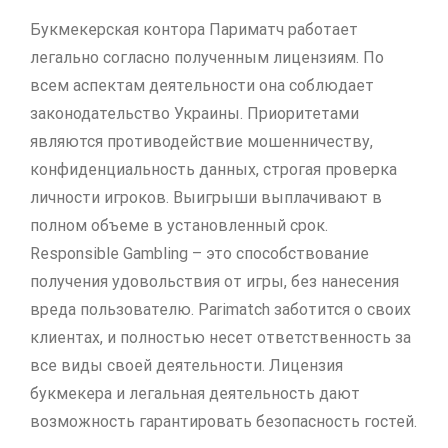
Букмекерская контора Париматч работает
легально согласно полученным лицензиям. По
всем аспектам деятельности она соблюдает
законодательство Украины. Приоритетами
являются противодействие мошенничеству,
конфиденциальность данных, строгая проверка
личности игроков. Выигрыши выплачивают в
полном объеме в установленный срок.
Responsible Gambling – это способствование
получения удовольствия от игры, без нанесения
вреда пользователю. Parimatch заботится о своих
клиентах, и полностью несет ответственность за
все виды своей деятельности. Лицензия
букмекера и легальная деятельность дают
возможность гарантировать безопасность гостей.