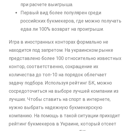
при расчете выигрыша.
Первый вид более популярен среди
российских букмекеров, где можно получать
едва ли 100% возврат на проигрыши.
Игра в иностранных конторах формально не
находится под запретом. На украинском рынке
представлено более 100 относительно известных
контор, соответственно, сокращение их
количества до топ-10 на порядок облегчает
задачу подбора. Используя рейтинг БК, можно
сосредоточиться на выборе лучшей компании из
лучших. Чтобы ставить на спорт в интернете,
нужно выбрать надежную букмекерскую
компанию. На помощь в такой ситуации приходит
рейтинг букмекеров в Украине, который отсеет