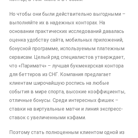
Но чтобы они были действительно выгодными –
выполняйте их в надежных конторах. На
основании практических исследований давалась
оценка удобству сайта, мобильных приложений,
бонусной программе, используемым платежным
сервисам. Целый ряд специалистов утверждает,
что «Париматч» – лучшая букмекерская контора
для беттеров из СНГ. Компания предлагает
клиентам широчайшую роспись на любые
события в мире спорта, высокие коэффициенты,
отличные бонусы. Среди интересных фишек –
ставки на виртуальные матчи и линия экспресс-
ставок с увеличенными кэфами.
Поэтому стать полноценным клиентом одной из