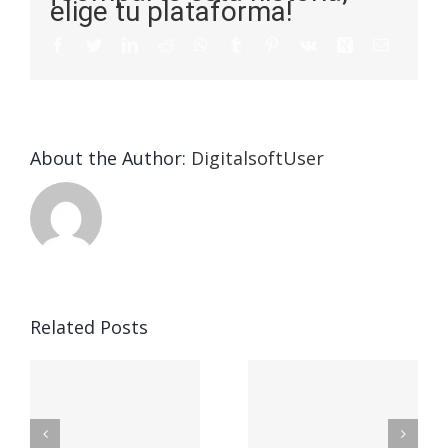
elige tu plataforma!
About the Author:
DigitalsoftUser
Die
Selektion
eines
Vegasino
f
Casinos
Related Posts
– Ο
t
auf
προορισμός
zuhilfena
σας για
durch