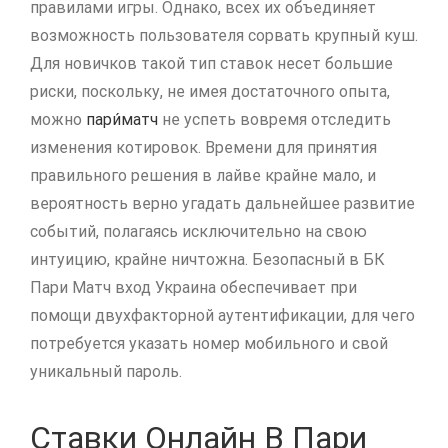
правилами игры. Однако, всех их объединяет
возможность пользователя сорвать крупный куш.
Для новичков такой тип ставок несет большие
риски, поскольку, не имея достаточного опыта,
можно
пари́матч
не успеть вовремя отследить
изменения котировок. Времени для принятия
правильного решения в лайве крайне мало, и
вероятность верно угадать дальнейшее развитие
событий, полагаясь исключительно на свою
интуицию, крайне ничтожна. Безопасный в БК
Пари Матч вход Украина обеспечивает при
помощи двухфакторной аутентификации, для чего
потребуется указать номер мобильного и свой
уникальный пароль.
Ставки Онлайн В Пари