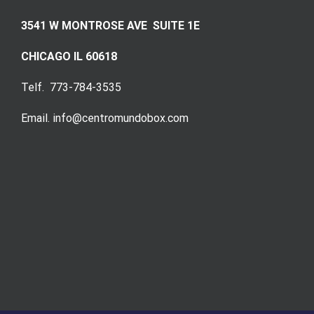
3541 W MONTROSE AVE SUITE 1E
CHICAGO IL 60618
Telf. 773-784-3535
Email. info@centromundobox.com