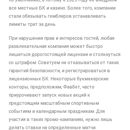
все местные БК и казино. Более того, компании
стали обязывать гемблеров устанавливать
лимиты трат за день.
При нарушении прав и интересов гостей, любая
развлекательная компания может быстро
лишиться дорогостоящей лицензии и столкнуться
со штрафом. Советуем не отказываться от таких
гарантий безопасности, и регистрироваться в
лицензионных БК. Некоторые букмекерские
конторы, предположим, Фавбет, часто
приурочивают запуск новых акций к
предстоящим масштабным спортивным
событиям и календарным праздникам. Для
участия в таких промо-кампаниях, нужно лишь
делать ставки на определенные матчи.