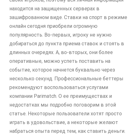
находится на защищенных серверах в
зашифрованном виде. Ставки на спорт в режиме
онлайн сегодня приобрели огромную
популярность. Во-первых, игроку не нужно
добираться до пункта приема ставок и стоять в
длинных очередях. А, во-вторых, они более
оперативные, можно успеть поставить на
событие, которое начнется буквально через
несколько секунд. Профессиональные беттеры
рекомендуют воспользоваться услугами
компании Parimatch. О ее преимуществах и
недостатках мы подробно поговорим в этой
статье. Некоторые пользователи хотят просто
играть в удовольствие, а некоторые желают
набраться опыта перед тем, как ставить деньги.