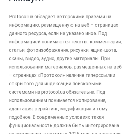
Protocol.ua обладает авторскими правами на
информацию, размещенную на веб – страницах
данного ресурса, если не указано иное. Под
информацией понимаются тексты, комментарии,
статьи, фотоизображения, рисунки, ящик-шота,
сканы, видео, аудио, другие материалы. При
использовании материалов, размещенных на веб
– страницах «Протокол» наличие гиперссылки
открытого для индексации поисковыми
системами на protocol.ua обязательна. Под
использованием понимается копирования,
адаптация, рерайтинг, модификация и тому
подобное. В современных условиях такая
функциональность должна быть интегрирована
по умолчанию, а потому к 2025 году ее внедрили