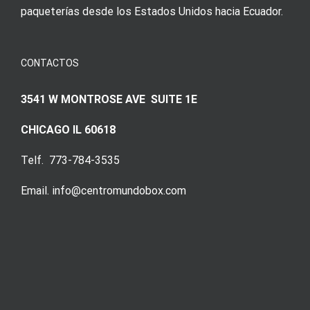
paqueterías desde los Estados Unidos hacia Ecuador.
CONTACTOS
3541 W MONTROSE AVE SUITE 1E
CHICAGO IL 60618
Telf. 773-784-3535
Email. info@centromundobox.com