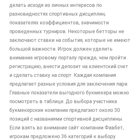
делать исходя из личных интересов по
разновидностях спортивных дисциплин,
показателях коэффициентов, значимости
проведенных турниров. Некоторые бетторы не
заключают ставки на события, которые не имеют
большой важности. Игрок должен уделить
внимание игровому порталу прежде, чем пройти
регистрацию, внести депозит на клиентский счет
и сделать ставку на спорт. Каждая компания
предлагает разные условия для заключения пари.
Главные показатели выгодного букмекера можно
посмотреть в таблице. До выбора участника
букмекерские компании предлагают около 30
позиций с названиями спортивной дисциплины.
Если взять во внимание сайт компании Фавбет,
игрокам предложено 36 категорий к выбору