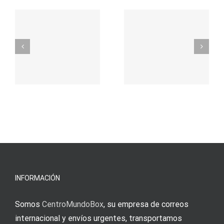
– Ο
t
auf
προορισμός
zuhilfena
σας για
durch
γρήγορο
attraktive
παιχνίδι
Vermittlun
και
blo?
άμεσες
s
Einzahlung
νίκες
erfordert
meine
Augenmer
INFORMACIÓN
Somos
CentroMundoBox
, su empresa de correos
internacional y envíos urgentes, transportamos