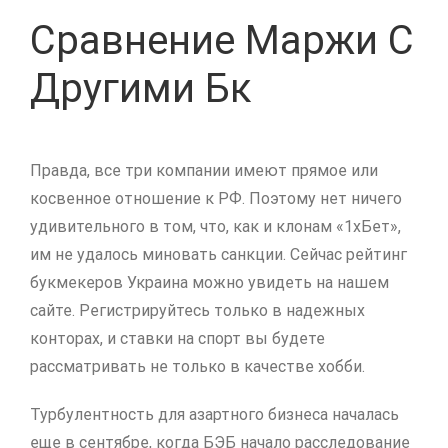
Сравнение Маржи С
Другими Бк
Правда, все три компании имеют прямое или
косвенное отношение к РФ. Поэтому нет ничего
удивительного в том, что, как и клонам «1хБет»,
им не удалось миновать санкции. Сейчас рейтинг
букмекеров Украина можно увидеть на нашем
сайте. Регистрируйтесь только в надежных
конторах, и ставки на спорт вы будете
рассматривать не только в качестве хобби.
Турбулентность для азартного бизнеса началась
еще в сентябре, когда БЭБ начало расследование