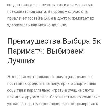
создана как для новичков, так и для маститых
пользователей сайта. В перовом случае она
привлечет гостей в БК, а в другом помогает их
удерживать как можно дольше.
Преимущества Выбора Бк
Париматч: Выбираем
Лучших
Это позволяет пользователям одновременно
поставить средства на популярные спортивные
события и параллельно играть в лучшие слоты
или игры другого типа. Соответственно комплекс
указанных параметров позволяет сформировать