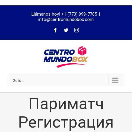
trustworthy
¡Llámenos hoy! +1 (773) 999-7705
|
dissertation
info@centromundobox.com
proofreading
services
Go to...
Париматч
Регистрация