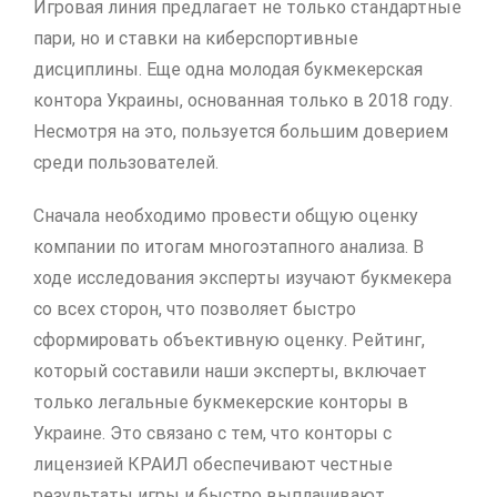
Игровая линия предлагает не только стандартные
пари, но и ставки на киберспортивные
дисциплины. Еще одна молодая букмекерская
контора Украины, основанная только в 2018 году.
Несмотря на это, пользуется большим доверием
среди пользователей.
Сначала необходимо провести общую оценку
компании по итогам многоэтапного анализа. В
ходе исследования эксперты изучают букмекера
со всех сторон, что позволяет быстро
сформировать объективную оценку. Рейтинг,
который составили наши эксперты, включает
только легальные букмекерские конторы в
Украине. Это связано с тем, что конторы с
лицензией КРАИЛ обеспечивают честные
результаты игры и быстро выплачивают