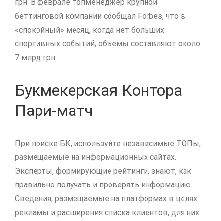
грн. В феврале топменеджер крупной
беттинговой компании сообщал Forbes, что в
«спокойный» месяц, когда нет больших
спортивных событий, объемы составляют около
7 млрд грн.
Букмекерская Контора
Пари-матч
При поиске БК, используйте независимые ТОПы,
размещаемые на информационных сайтах.
Эксперты, формирующие рейтинги, знают, как
правильно получать и проверять информацию.
Сведения, размещаемые на платформах в целях
рекламы и расширения списка клиентов, для них