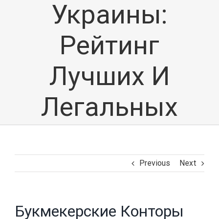
Украины:
Рейтинг
Лучших И
Легальных
Previous
Next
Букмекерские Конторы