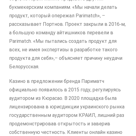
букмекерским компаниям. «Мы начали делать
продукт, который опережал Parimatch», –
рассказывает Портнов. Проект закрыли в 2016‑м,
а большую команду айтишников перевели в
Parimatch. «Мы пытались создать продукт для
всех, не имея экспертизы в разработке такого
продукта для себя»,– объясняет причину неудачи
Белорусская.
Казино в предложении бренда Париматч
официально появилось в 2015 году, регулируясь
аудитором из Кюрасао. В 2020 площадка была
лицензирована в юрисдикции украинского рынка
государственным аудитором КРАИЛ, лишний раз
продемонстрировав открытость и заверив
собственную честность. Клиенты онлайн казино