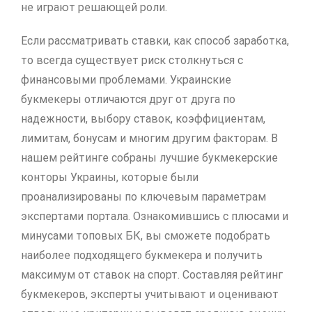
не играют решающей роли.
Если рассматривать ставки, как способ заработка,
то всегда существует риск столкнуться с
финансовыми проблемами. Украинские
букмекеры отличаются друг от друга по
надежности, выбору ставок, коэффициентам,
лимитам, бонусам и многим другим факторам. В
нашем рейтинге собраны лучшие букмекерские
конторы Украины, которые были
проанализированы по ключевым параметрам
экспертами портала. Ознакомившись с плюсами и
минусами топовых БК, вы сможете подобрать
наиболее подходящего букмекера и получить
максимум от ставок на спорт. Составляя рейтинг
букмекеров, эксперты учитывают и оценивают