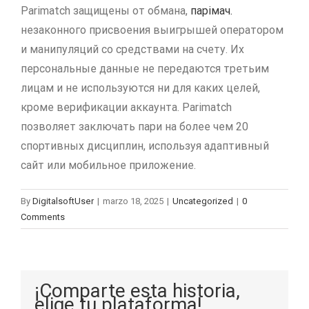
Parimatch защищены от обмана,
парімач.
незаконного присвоения выигрышей оператором
и манипуляций со средствами на счету. Их
персональные данные не передаются третьим
лицам и не используются ни для каких целей,
кроме верификации аккаунта. Parimatch
позволяет заключать пари на более чем 20
спортивных дисциплин, используя адаптивный
сайт или мобильное приложение.
By
DigitalsoftUser
|
marzo 18, 2025
|
Uncategorized
|
0
Comments
¡Comparte esta historia,
elige tu plataforma!