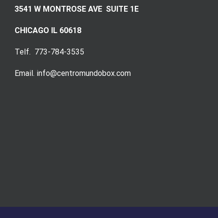
3541 W MONTROSE AVE SUITE 1E
CHICAGO IL 60618
Telf. 773-784-3535
Email. info@centromundobox.com