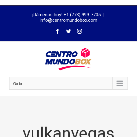
trustworthy
¡Llámenos hoy! +1 (773) 999-7705
|
dissertation
info@centromundobox.com
proofreading
services
Go to...
vulkanvegas