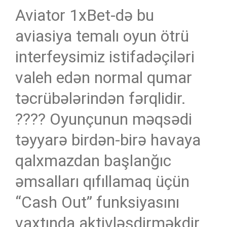
Aviator 1xBet-də bu
aviasiya temalı oyun ötrü
interfeysimiz istifadəçiləri
valeh edən normal qumar
təcrübələrindən fərqlidir.
???? Oyunçunun məqsədi
təyyarə birdən-birə havaya
qalxmazdan başlanğıc
əmsalları qıfıllamaq üçün
“Cash Out” funksiyasını
vaxtında aktivləşdirməkdir.