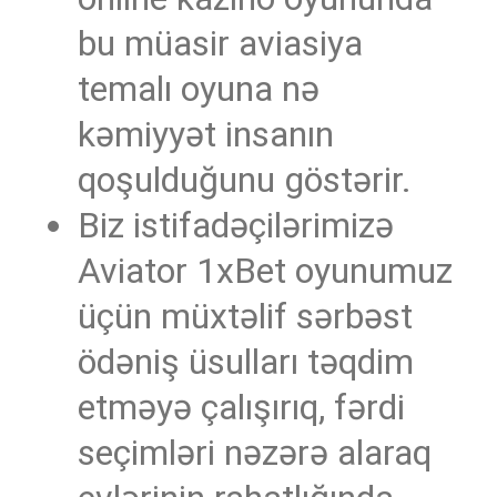
bu müasir aviasiya
temalı oyuna nə
kəmiyyət insanın
qoşulduğunu göstərir.
Biz istifadəçilərimizə
Aviator 1xBet oyunumuz
üçün müxtəlif sərbəst
ödəniş üsulları təqdim
etməyə çalışırıq, fərdi
seçimləri nəzərə alaraq