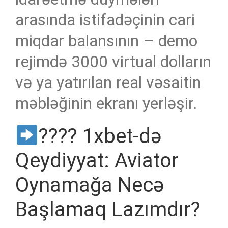
arasında istifadəçinin cari
miqdar balansının – demo
rejimdə 3000 virtual dolların
və ya yatırılan real vəsaitin
məbləğinin ekranı yerləşir.
???? 1xbet-də
Qeydiyyat: Aviator
Oynamağa Necə
Başlamaq Lazımdır?