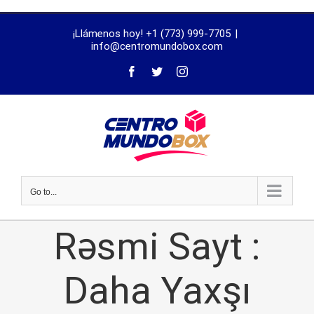
trustworthy
¡Llámenos hoy! +1 (773) 999-7705
|
dissertation
info@centromundobox.com
proofreading
services
Go to...
Rəsmi Sayt ️:
Daha Yaxşı