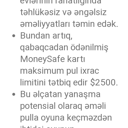
evlərinin rahatlığında
təhlükəsiz və əngəlsiz
əməliyyatları təmin edək.
Bundan artıq,
qabaqcadan ödənilmiş
MoneySafe kartı
maksimum pul ixrac
limitini tətbiq edir $2500.
Bu əlçatan yanaşma
potensial olaraq əməli
pulla oyuna keçməzdən