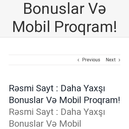
Bonuslar Və
Mobil Proqram!
Previous
Next
Rəsmi Sayt ️: Daha Yaxşı
Bonuslar Və Mobil Proqram!
Rəsmi Sayt ️: Daha Yaxşı
Bonuslar Və Mobil