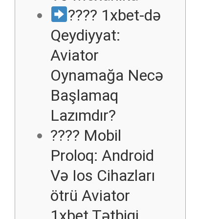
???? 1xbet-də
Qeydiyyat:
Aviator
Oynamağa Necə
Başlamaq
Lazımdır?
???? Mobil
Proloq: Android
Və Ios Cihazları
ötrü Aviator
1xbet Tətbiqi