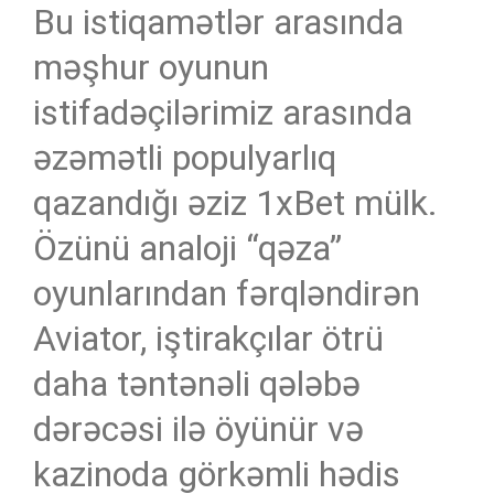
Bu istiqamətlər arasında
məşhur oyunun
istifadəçilərimiz arasında
əzəmətli populyarlıq
qazandığı əziz 1xBet mülk.
Özünü analoji “qəza”
oyunlarından fərqləndirən
Aviator, iştirakçılar ötrü
daha təntənəli qələbə
dərəcəsi ilə öyünür və
kazinoda görkəmli hədis