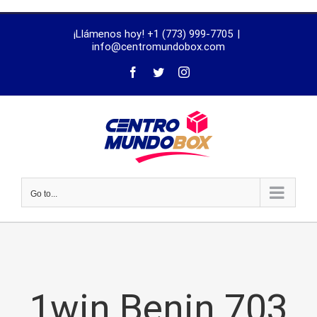
trustworthy
¡Llámenos hoy! +1 (773) 999-7705
|
dissertation
info@centromundobox.com
proofreading
services
Go to...
1win Benin 703