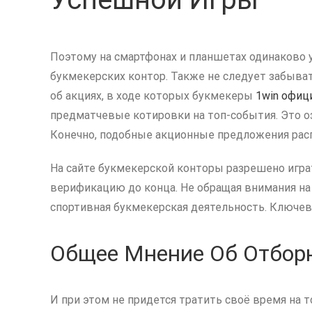
Поэтому на смартфонах и планшетах одинаково 
букмекерских контор. Также не следует забыват
об акциях, в ходе которых букмекеры
1win офиц
предматчевые котировки на топ-события. Это о
Конечно, подобные акционные предложения расп
На сайте букмекерской конторы разрешено игра
верификацию до конца. Не обращая внимания на
спортивная букмекерская деятельность. Ключев
Общее Мнение Об Отбор
И при этом не придется тратить своё время на 