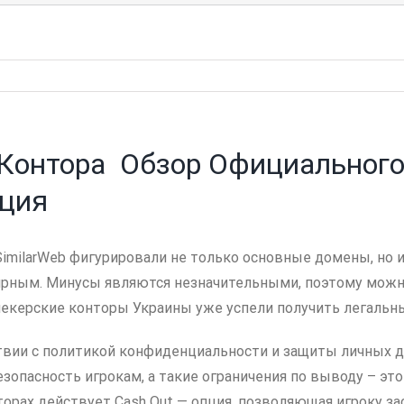
Контора ️ Обзор Официального
ация
imilarWeb фигурировали не только основные домены, но и 
лярным. Минусы являются незначительными, поэтому можн
мекерские конторы Украины уже успели получить легальны
ствии с политикой конфиденциальности и защиты личных д
опасность игрокам, а такие ограничения по выводу – это
орах действует Cash Out — опция, позволяющая игроку за