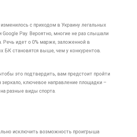
 изменилось с приходом в Украину легальных
 Google Pay. Вероятно, многие не раз слышали
 Речь идет о 0% марже, заложенной в
 БК становятся выше, чем у конкурентов.
чтобы это подтвердить, вам предстоит пройти
н зеркало, ключевое направление площадки –
на разные виды спорта.
симально исключить возможность проигрыша