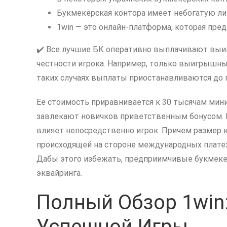
Букмекерская контора имеет небогатую ли
1win — это онлайн-платформа, которая предл
✔️ Все лучшие БК оперативно выплачивают выи
честности игрока. Например, только выигрышны
таких случаях выплаты приостанавливаются до 
Ее стоимость приравнивается к 30 тысячам мин
завлекают новичков приветственным бонусом. Е
влияет непосредственно игрок. Причем размер к
происходящей на стороне международных платеже
Дабы этого избежать, предприимчивые букмеке
эквайринга.
Полный Обзор 1win
Успешной Игры