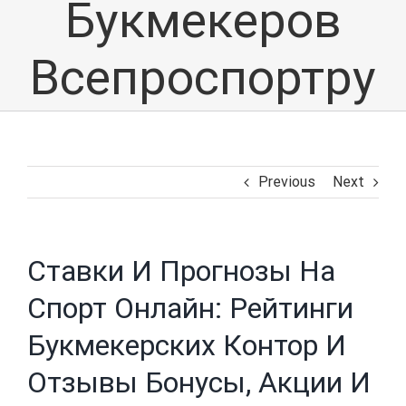
Букмекеров
Всепроспортру
Previous
Next
Ставки И Прогнозы На
Спорт Онлайн: Рейтинги
Букмекерских Контор И
Отзывы Бонусы, Акции И