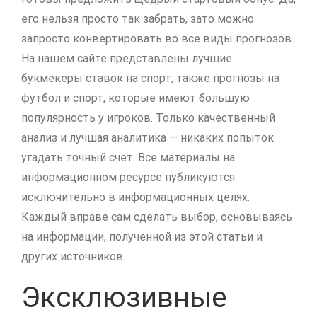
его нельзя просто так забрать, зато можно
запросто конвертировать во все виды прогнозов.
На нашем сайте представлены лучшие
букмекеры ставок на спорт, также прогнозы на
футбол и спорт, которые имеют большую
популярность у игроков. Только качественный
анализ и лучшая аналитика — никаких попыток
угадать точный счет. Все материалы на
информационном ресурсе публикуются
исключительно в информационных целях.
Каждый вправе сам сделать выбор, основываясь
на информации, полученной из этой статьи и
других источников.
Эксклюзивные