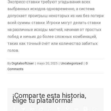
Экспресс-ставки требуют угадывания всех
выбранных исходов одновременно, а система
допускает проигрыш некоторых из них без потери
всей суммы ставки. Игроки могут делать ставки
на различные исходы матчей, начиная от простых
побед и ничьих до более сложных комбинаций,
таких как точный счёт или количество забитых
голов.
By
DigitalsoftUser
|
mayo 20, 2025
|
Uncategorized
|
0
Comments
¡Comparte esta historia,
elige tu plataforma!