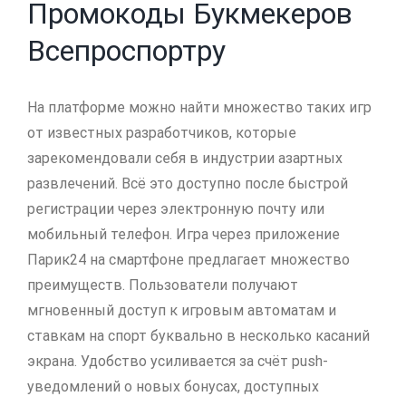
Промокоды Букмекеров
Всепроспортру
На платформе можно найти множество таких игр
от известных разработчиков, которые
зарекомендовали себя в индустрии азартных
развлечений. Всё это доступно после быстрой
регистрации через электронную почту или
мобильный телефон. Игра через приложение
Парик24 на смартфоне предлагает множество
преимуществ. Пользователи получают
мгновенный доступ к игровым автоматам и
ставкам на спорт буквально в несколько касаний
экрана. Удобство усиливается за счёт push-
уведомлений о новых бонусах, доступных