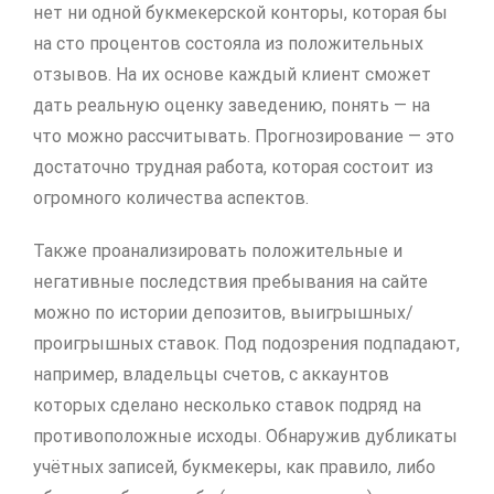
нет ни одной букмекерской конторы, которая бы
на сто процентов состояла из положительных
отзывов. На их основе каждый клиент сможет
дать реальную оценку заведению, понять — на
что можно рассчитывать. Прогнозирование — это
достаточно трудная работа, которая состоит из
огромного количества аспектов.
Также проанализировать положительные и
негативные последствия пребывания на сайте
можно по истории депозитов, выигрышных/
проигрышных ставок. Под подозрения подпадают,
например, владельцы счетов, с аккаунтов
которых сделано несколько ставок подряд на
противоположные исходы. Обнаружив дубликаты
учётных записей, букмекеры, как правило, либо