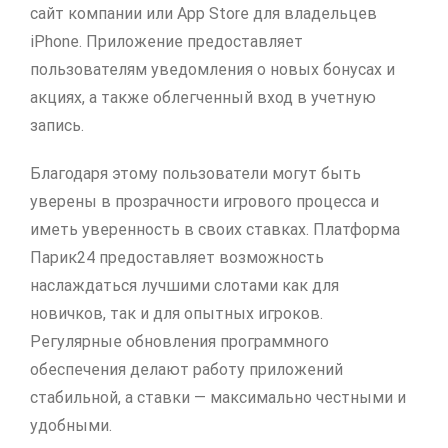
сайт компании или App Store для владельцев
iPhone. Приложение предоставляет
пользователям уведомления о новых бонусах и
акциях, а также облегченный вход в учетную
запись.
Благодаря этому пользователи могут быть
уверены в прозрачности игрового процесса и
иметь уверенность в своих ставках. Платформа
Парик24 предоставляет возможность
наслаждаться лучшими слотами как для
новичков, так и для опытных игроков.
Регулярные обновления программного
обеспечения делают работу приложений
стабильной, а ставки — максимально честными и
удобными.