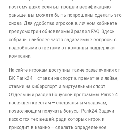
поэтому даже если вы прошли верификацию
раньше, вы можете быть попрошены сделать это
снова. Для удобства игроков в личном кабинете
предусмотрен обновляемый раздел FAQ. Здесь
собраны наиболее часто задаваемые вопросы с
подробными ответами от команды поддержки
компании.
На сайте игрокам доступны такие развлечения от
БК Parik24 – ставки на спорт в прематче и лайве,
ставки на киберспорт и виртуальный спорт.
Отдельный раздел бонусной программы Parik 24
посвящен квестам – специальным задачам,
позволяющим получать бонусы Parik24. Задачи
касаются тех вещей, ради которых игрок и
приходит в казино – сделать определенное