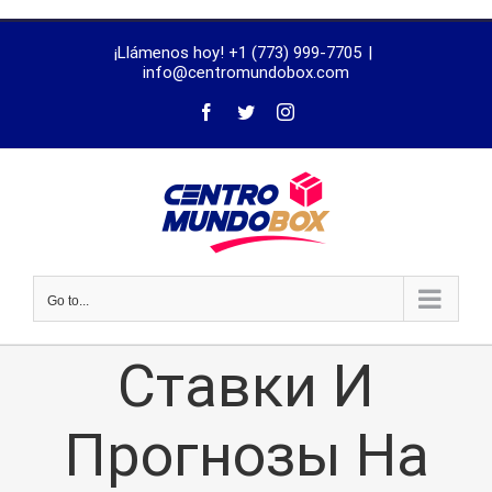
trustworthy
¡Llámenos hoy! +1 (773) 999-7705
|
dissertation
info@centromundobox.com
proofreading
services
Go to...
Ставки И
Прогнозы На