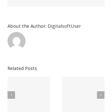
About the Author:
DigitalsoftUser
Die
Selektion
eines
Vegasino
f
Casinos
Related Posts
– Ο
t
auf
προορισμός
zuhilfena
σας για
durch
γρήγορο
attraktive
παιχνίδι