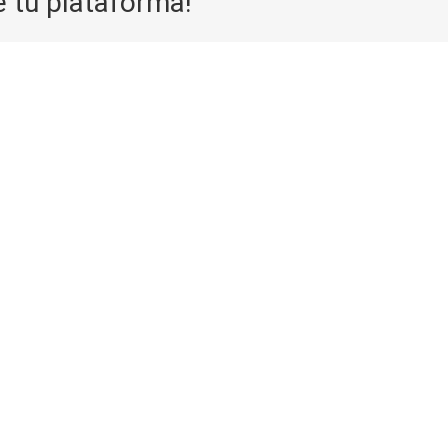
e tu plataforma!