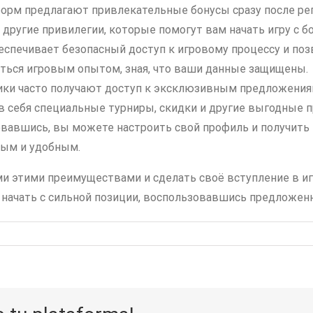
рм предлагают привлекательные бонусы сразу после ре
другие привилегии, которые помогут вам начать игру с 
еспечивает безопасный доступ к игровому процессу и по
ться игровым опытом, зная, что ваши данные защищены.
ки часто получают доступ к эксклюзивным предложениям
в себя специальные турниры, скидки и другие выгодные 
вавшись, вы можете настроить свой профиль и получить
ным и удобным.
и этими преимуществами и сделать своё вступление в и
начать с сильной позиции, воспользовавшись предложен