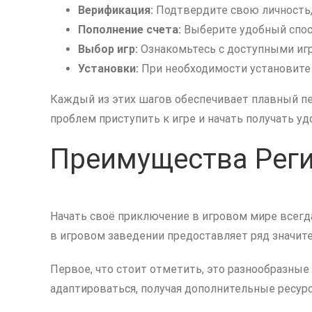
Верификация:
Подтвердите свою личность, 
Пополнение счета:
Выберите удобный спосо
Выбор игр:
Ознакомьтесь с доступными игр
Установки:
При необходимости установите
Каждый из этих шагов обеспечивает плавный п
проблем приступить к игре и начать получать у
Преимущества Реги
Начать своё приключение в игровом мире всегда
в игровом заведении предоставляет ряд значи
Первое, что стоит отметить, это разнообразны
адаптироваться, получая дополнительные ресур