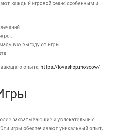
лают каждый игровой сеанс особенным и
лечений.
игры.
мальную выгоду от игры.
та.
ывающего опыта,
https://loveshop.moscow/
Игры
более захватывающие и увлекательные
 Эти игры обеспечивают уникальный опыт,