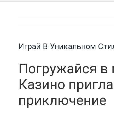
Играй В Уникальном Стил
Погружайся в 
Казино пригла
приключение