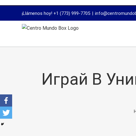
trustworthy
¡Llámenos hoy! +1 (773) 999-7705
|
info@centromundo
dissertation
proofreading
services
Играй В Уни