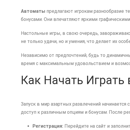
Автоматы
предлагают игрокам разнообразие те
бонусами. Они впечатляют яркими графическим
Настольные игры, в свою очередь, завораживаю
не только удачи, но и умения, что делает их о
Независимо от предпочтений, будь то динамичны
время с максимальным удовольствием и возм
Как Начать Играть 
Запуск в мир азартных развлечений начинается 
доступ к различным опциям и бонусам. После ре
Регистрация:
Перейдите на сайт и заполни