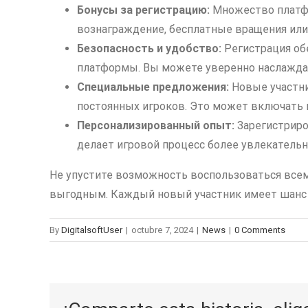
Бонусы за регистрацию:
Множество платфо
вознаграждение, бесплатные вращения или 
Безопасность и удобство:
Регистрация об
платформы. Вы можете уверенно наслажда
Специальные предложения:
Новые участни
постоянных игроков. Это может включать 
Персонализированный опыт:
Зарегистриро
делает игровой процесс более увлекатель
Не упустите возможность воспользоваться всем
выгодным. Каждый новый участник имеет шанс 
By
DigitalsoftUser
|
octubre 7, 2024
|
News
|
0 Comments