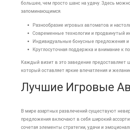
большее, чем просто шанс на удачу. Здесь мо
запоминающимся.
Разнообразие игровых автоматов и настол
Современные технологии и продвинутый ин
Индивидуальные бонусные предложения и 
Круглосуточная поддержка и внимание к п
Каждый визит в это заведение предоставляет 
который оставляет яркие впечатления и желание
Лучшие Игровые А
В мире азартных развлечений существуют неве
предложения включают в себя широкий ассортим
сочетая элементы стратегии, удачи и эмоционал