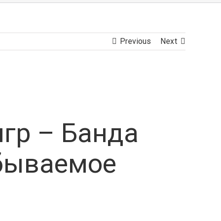
Previous
Next
гр – Банда
абываемое