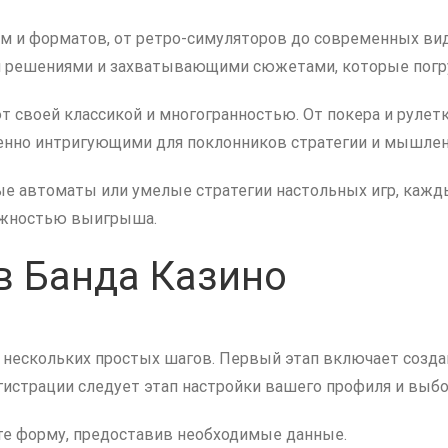
м и форматов, от ретро-симуляторов до современных ви
и решениями и захватывающими сюжетами, которые погр
т своей классикой и многогранностью. От покера и рулет
собенно интригующими для поклонников стратегии и мышлен
е автоматы или умелые стратегии настольных игр, кажды
ожностью выигрыша.
в Банда Казино
с нескольких простых шагов. Первый этап включает создан
гистрации следует этап настройки вашего профиля и выбо
те форму, предоставив необходимые данные.