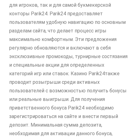
для игроков, так и для самой букмекерской
конторы Parik24. Parik24 предоставляет
пользователям удобную навигацию по основным
разделам сайта, что делает процесс игры
максимально комфортным. Эти предложения
регулярно обновляются и включают в себя
эксклюзивные промокоды, турнирные состязания
и специальные акции для определенных
категорий игр или ставок. Казино Parik24также
проводит розыгрыши среди активных
пользователей с возможностью получить бонусы
или реальные выигрыши. Для получения
приветственного бонуса Parik24 необходимо
зарегистрироваться на сайте и внести первый
депозит. Минимальная сумма депозита,
необходимая для активации данного бонуса,