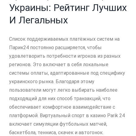
Украины: Рейтинг Лучших
И Легальных
Список поддерживаемых платёжных систем на
Парик24 постоянно расширяется, чтобы
удовлетворить потребности игроков из разных
регионов. Это включает в себя локальные
системы оплаты, адаптированные под специфику
украинского рынка. Благодаря этому
пользователи могут легко выбирать наиболее
подходящий для них способ транзакций, что
обеспечивает комфортное взаимодействие с
платформой. Виртуальный спорт в казино Parik 24
включает симуляции футбольных матчей,
баскетбола, тенниса, скачек и автогонок.