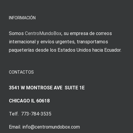
meine
Augenmer
INFORMACIÓN
Somos
CentroMundoBox
, su empresa de correos
internacional y envíos urgentes, transportamos
paqueterías desde los Estados Unidos hacia Ecuador.
CONTACTOS
3541 W MONTROSE AVE SUITE 1E
CHICAGO IL 60618
Telf. 773-784-3535
Email. info@centromundobox.com