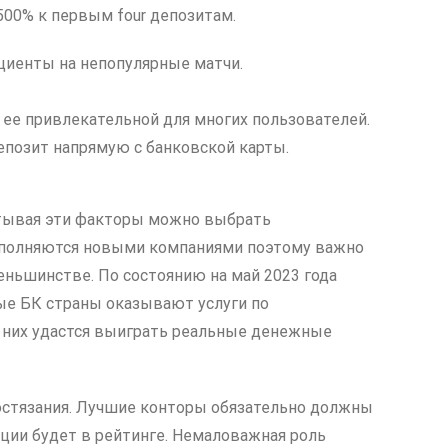
500% к первым four депозитам.
иенты на непопулярные матчи.
ее привлекательной для многих пользователей.
позит напрямую с банковской карты.
итывая эти факторы можно выбрать
ополняются новыми компаниями поэтому важно
ньшинстве. По состоянию на май 2023 года
ые БК страны оказывают услуги по
 них удастся выиграть реальные денежные
 состязания. Лучшие конторы обязательно должны
иции будет в рейтинге. Немаловажная роль