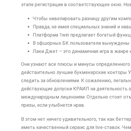
этапе регистрации в соответствующее окно. Нов
Чтобы нивелировать разницу другим комп
Правда, не имея специальных знаний и навы
Платформа 1win предлагает богатый функц
В офшорных БК пользователи вынуждены пл
Лаки Джет – это динамичная игра в жанре 
Они узнают все плюсы и минусы определенного
действительно лучшие букмекерские конторы У
следить за обновлениями. К сожалению, легаль
действующие допуски КРАИЛ на деятельность он
международным лицензиям. Отдельно стоит отм
призы, если улыбнется нрав.
В этом нет ничего удивительного, так как бетт
иметь качественный сервис для live-ставок. Че