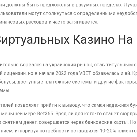
ни должны быть предложены в разумных пределах. Лучш
пользователи могут столкнуться с определенными неудоб
инансовых расходов и часто затягивается.
 Виртуальных Казино На
ительно ворвался на украинский рынок, став титульным 
 лицензии, но в начале 2022 года VBET обзавелась и ей. 
бонусы, доступные платежные системы и другие факторы
емы.
лей позволяет прийти к выводу, что самая надежная бук
в меньшей мере Bet365. Вряд ли для кого-то станет сюрп
о снятием денег, совершается через банковские карты. Но
ем, игнорируя потребности оставшихся 10-20% клиентов