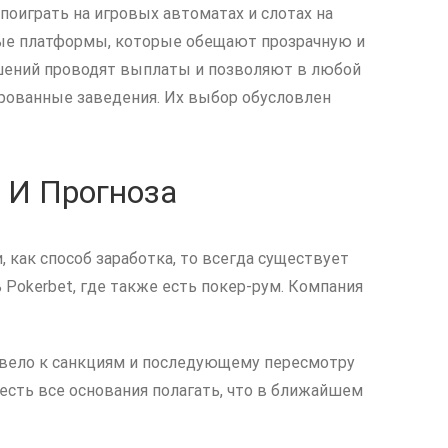
 поиграть на игровых автоматах и слотах на
ные платформы, которые обещают прозрачную и
ушений проводят выплаты и позволяют в любой
рованные заведения. Их выбор обусловлен
 И Прогноза
 как способ заработка, то всегда существует
Pokerbet, где также есть покер-рум. Компания
 привело к санкциям и последующему пересмотру
 есть все основания полагать, что в ближайшем