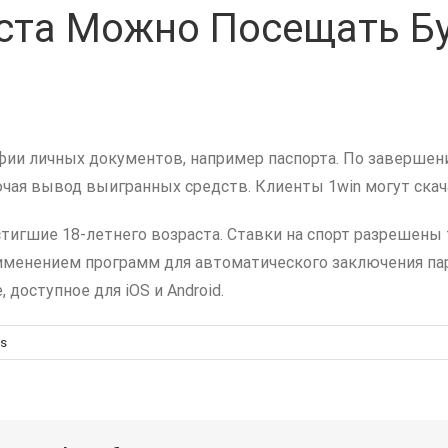
ста Можно Посещать Б
ии личных документов, например паспорта. По завершен
ючая вывод выигранных средств. Клиенты 1win могут скач
стигшие 18-летнего возраста. Ставки на спорт разрешены 
рименением программ для автоматического заключения па
доступное для iOS и Android.
s