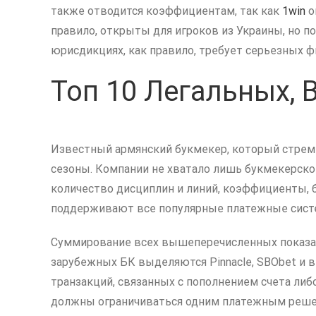
также отводится коэффициентам, так как
1win
о
правило, открыты для игроков из Украины, но 
юрисдикциях, как правило, требует серьезных ф
Топ 10 Легальных,
Известный армянский букмекер, который стрем
сезоны. Компании не хватало лишь букмекерской
количество дисциплин и линий, коэффициенты, 
поддерживают все популярные платежные сист
Суммирование всех вышеперечисленных показате
зарубежных БК выделяются Pinnacle, SBObet и 
транзакций, связанных с пополнением счета либ
должны ограничиваться одним платежным решени