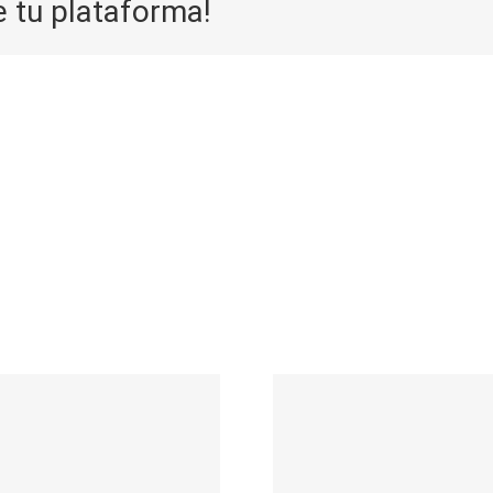
e tu plataforma!
Aufwarts 
Die Selektion
eine
eines Casinos
Neuersche
auf zuhilfenahme
sticht 
durch
speziell 
attraktivem