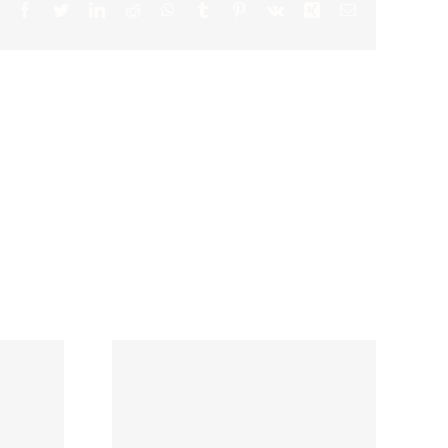
weltall
n
inungen
eines
hervor: