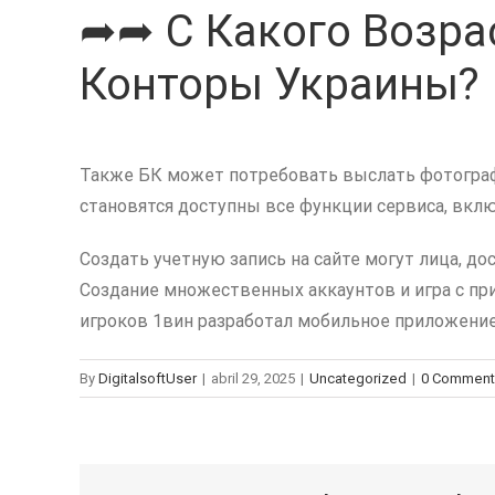
➦➦ С Какого Возра
Конторы Украины?
Также БК может потребовать выслать фотограф
становятся доступны все функции сервиса, вкл
Создать учетную запись на сайте могут лица, до
Создание множественных аккаунтов и игра с п
игроков 1вин разработал мобильное приложение, 
By
DigitalsoftUser
|
abril 29, 2025
|
Uncategorized
|
0 Comment